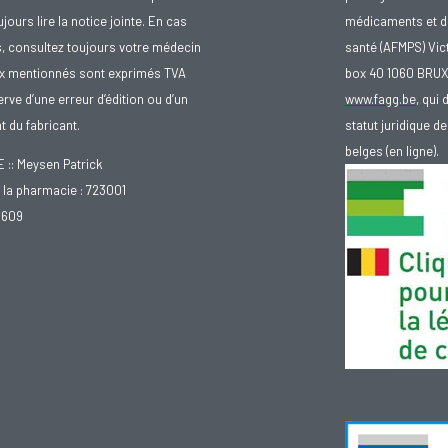
urs lire la notice jointe. En cas
médicaments et d
s, consultez toujours votre médecin
santé (AFMPS) Vic
ix mentionnés sont exprimés TVA
box 40 1060 BRU
rve d’une erreur d’édition ou d’un
www.fagg.be
, qui 
 du fabricant.
statut juridique 
belges (en ligne).
: Meysen Patrick
la pharmacie : 723001
.609