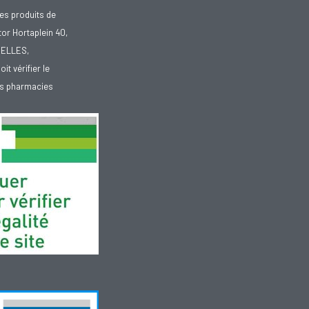
es produits de
tor Hortaplein 40,
XELLES,
doit vérifier le
des pharmacies