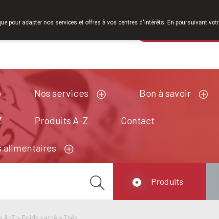
À partir de février 2026, nous serons à nouveau ouverts le sa
que pour adapter nos services et offres à vos centres d'intérêts. En poursuivant votr
Pharmacie de ga
Aujourd'hui
A présent
fermé
Nos services
Bon à savoir
Z
Produits A-Z
Contact
 alimentaires
Produits
s A-Z
>
Poids santé
>
Thés