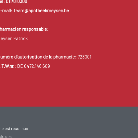
el: 011/610300
-mail: team@apotheekmeysen.be
harmacien responsable:
eysen Patrick
uméro d'autorisation de la pharmacie:
723001
.T.W.nr.:
BE 0472.146.609
gne est reconnue
ale des