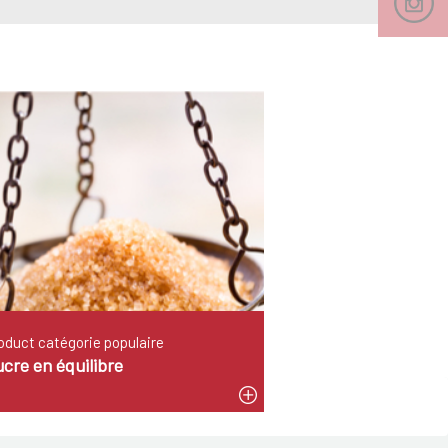
oduct catégorie populaire
cre en équilibre