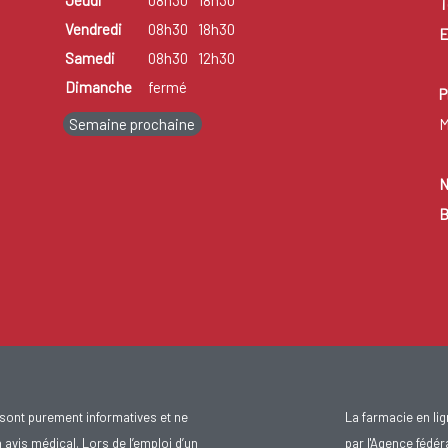
T
Vendredi
08h30
18h30
E
Samedi
08h30
12h30
Dimanche
fermé
P
Semaine prochaine
M
N
B
sont purement informatives et ne
La farmacie en li
avis médical. Lors de l’emploi d’un
par l'Agence fédér