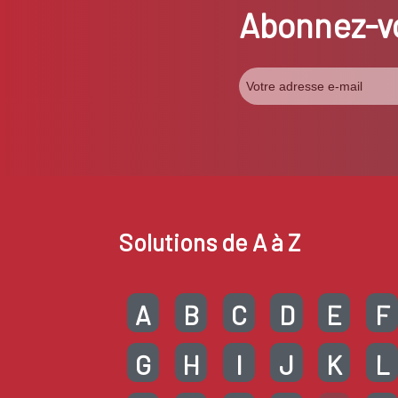
Abonnez-vo
Solutions de A à Z
A
B
C
D
E
F
G
H
I
J
K
L