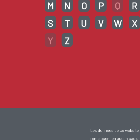
M
N
O
P
Q
R
S
T
U
V
W
X
Y
Z
Les données de ce website 
remplacent en aucun cas un 