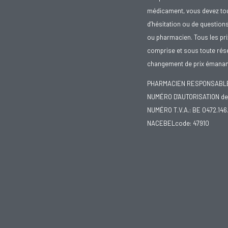
médicament, vous devez toujo
d’hésitation ou de question
ou pharmacien. Tous les pr
comprise et sous toute rése
changement de prix émanant
PHARMACIEN RESPONSABLE :
NUMÉRO D'AUTORISATION de 
NUMÉRO T.V.A.: BE 0472.146
NACEBELcode: 47910