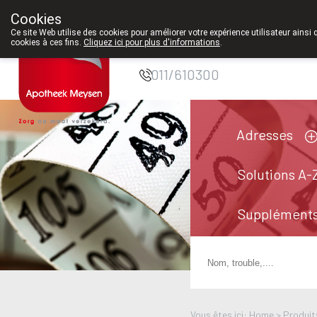
Cookies
Pharmacie Meysen
Ce site Web utilise des cookies pour améliorer votre expérience utilisateur ainsi 
cookies à ces fins.
Cliquez ici pour plus d'informations
.
SPRL
011/610300
Adresses
Solutions A-
Suppléments
Vous êtes ici: Home >
Produit