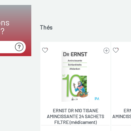
ons
Thés
s?
ERNST DR N10 TISANE
ERN
AMINCISSANTE 24 SACHETS
AMINCIS
FILTRE (médicament)