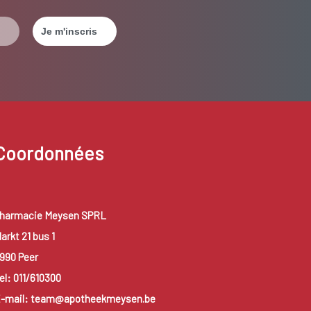
Coordonnées
harmacie Meysen SPRL
arkt 21 bus 1
990 Peer
el: 011/610300
-mail: team@apotheekmeysen.be