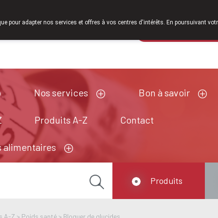
À partir de février 2026, nous serons à nouveau 
que pour adapter nos services et offres à vos centres d'intérêts. En poursuivant votr
Pharmacie de ga
Aujourd'hui
A présent
fermé
Nos services
Bon à savoir
Z
Produits A-Z
Contact
 alimentaires
Produits
s A-Z
>
Poids santé
>
Bloquer de glucides