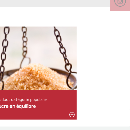
oduct catégorie populaire
cre en équilibre