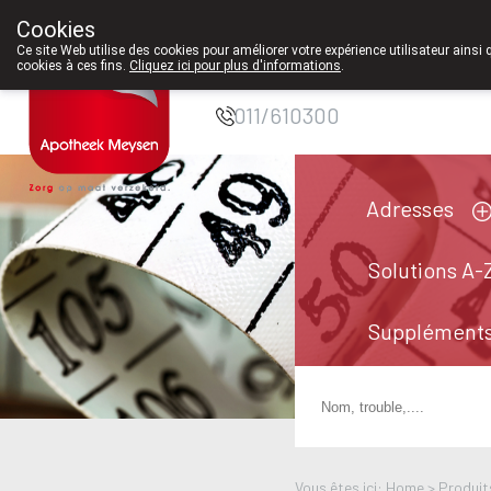
Cookies
Pharmacie Meysen
Ce site Web utilise des cookies pour améliorer votre expérience utilisateur ainsi 
cookies à ces fins.
Cliquez ici pour plus d'informations
.
SPRL
011/610300
Adresses
Solutions A-
Suppléments
Vous êtes ici: Home >
Produit