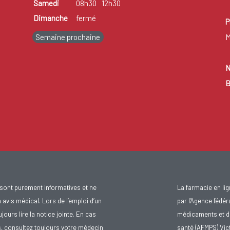
Samedi
08h30
12h30
Dimanche
fermé
P
Semaine prochaine
M
N
B
sont purement informatives et ne
La farmacie en li
avis médical. Lors de l’emploi d’un
par l'Agence fédér
urs lire la notice jointe. En cas
médicaments et d
s, consultez toujours votre médecin
santé (AFMPS) Vic