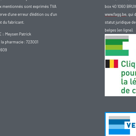
ix mentionnés sont exprimés TVA
box 40 1060 BRU
rve d’une erreur d’édition ou d’un
www.fagg.be
, qui 
 du fabricant.
statut juridique 
belges (en ligne).
: Meysen Patrick
la pharmacie : 723001
.609