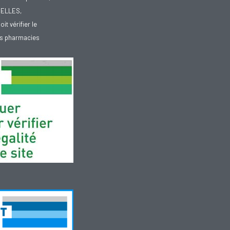
XELLES,
doit vérifier le
des pharmacies