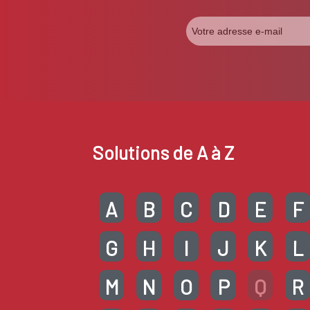
Solutions de A à Z
A
B
C
D
E
F
G
H
I
J
K
L
M
N
O
P
Q
R