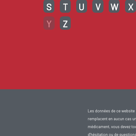
S
T
U
V
W
X
Y
Z
Les données de ce website 
remplacent en aucun cas un 
médicament, vous devez toujo
d’hésitation ou de question