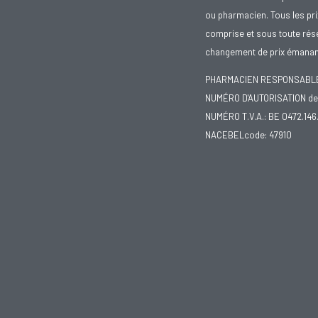
ou pharmacien. Tous les pr
comprise et sous toute rése
changement de prix émanant
PHARMACIEN RESPONSABLE :
NUMÉRO D'AUTORISATION de 
NUMÉRO T.V.A.: BE 0472.146
NACEBELcode: 47910