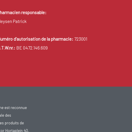
harmacien responsable:
eysen Patrick
uméro d'autorisation de la pharmacie:
723001
.T.W.nr.:
BE 0472.146.609
gne est reconnue
ale des
es produits de
tor Hortaplein 40,