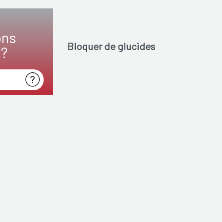
ons
Bloquer de glucides
s?