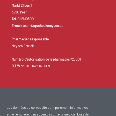
Markt 21 bus 1
3990 Peer
Tel: 011/610300
E-mail: team@apotheekmeysen.be
Pharmacien responsable:
Meysen Patrick
Numéro d'autorisation de la pharmacie:
723001
B.T.W.nr.:
BE 0472.146.609
Les données de ce website sont purement informatives
et ne remplacent en aucun cas un avis médical. Lors de