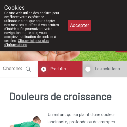
À partir de février 2026, nous serons
Cookies
Pharmacie Meysen SPRL
Ce site Web utilise des cookies pour
011/610300
améliorer votre expérience
utilisateur ainsi que pour adapter
Accepter
nos services et offres à vos centres
d'intérêts. En poursuivant votre
navigation sur ce site, vous
acceptez l'utilisation de cookies à
ces fins.
Cliquez ici pour plus
Aujourd'hui
A présent
fermé
d'informations
.
Produits
Les solutions
Douleurs de croissance
Un enfant qui se plaint d'une douleur
lancinante, profonde ou de crampes