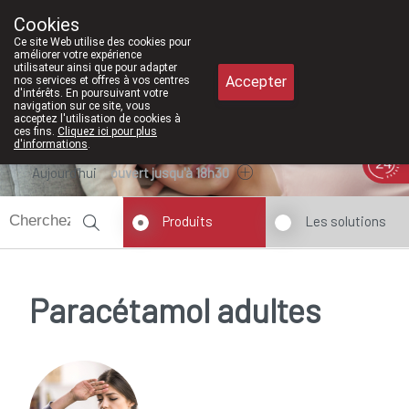
À partir de février 202
Cookies
Pharmacie Meysen SPRL
Ce site Web utilise des cookies pour
011/610300
améliorer votre expérience
utilisateur ainsi que pour adapter
Accepter
nos services et offres à vos centres
d'intérêts. En poursuivant votre
navigation sur ce site, vous
acceptez l'utilisation de cookies à
ces fins.
Cliquez ici pour plus
d'informations
.
Aujourd'hui
ouvert jusqu'à 18h30
Produits
Les solutions
Paracétamol adultes