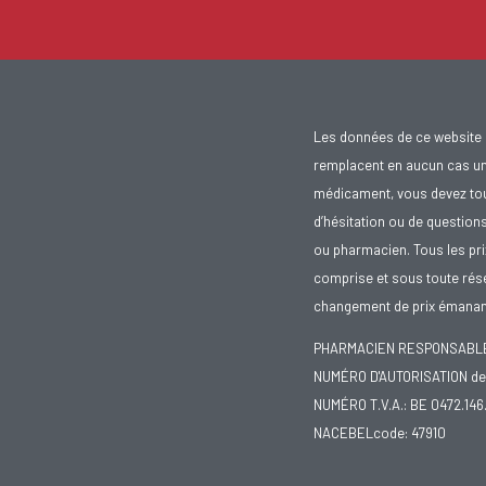
Les données de ce website 
remplacent en aucun cas un 
médicament, vous devez toujo
d’hésitation ou de question
ou pharmacien. Tous les pr
comprise et sous toute rése
changement de prix émanant
PHARMACIEN RESPONSABLE :
NUMÉRO D'AUTORISATION de 
NUMÉRO T.V.A.: BE 0472.146
NACEBELcode: 47910