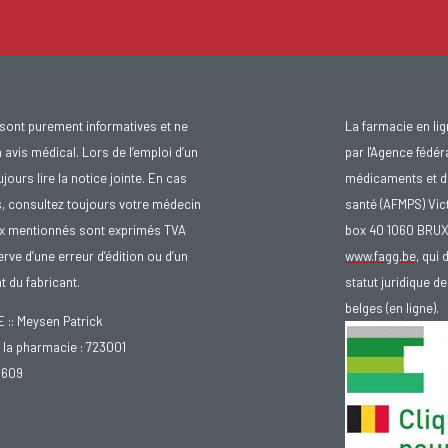
sont purement informatives et ne
La farmacie en li
avis médical. Lors de l’emploi d’un
par l'Agence fédér
urs lire la notice jointe. En cas
médicaments et d
s, consultez toujours votre médecin
santé (AFMPS) Vic
ix mentionnés sont exprimés TVA
box 40 1060 BRU
rve d’une erreur d’édition ou d’un
www.fagg.be
, qui 
 du fabricant.
statut juridique 
belges (en ligne).
: Meysen Patrick
la pharmacie : 723001
.609