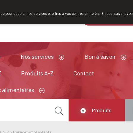
À partir de février 2026, nous serons à nouveau ouve
que pour adapter nos services et offres à vos centres d'intérêts. En poursuivant votr
Pharmacie de ga
Aujourd'hui
A présent
fermé
Nos services
Bon à savoir
Z
Produits A-Z
Contact
 alimentaires
Produits
s A-Z
>
Paracétamol enfants