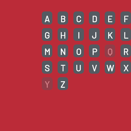
A
B
C
D
E
F
G
H
I
J
K
L
M
N
O
P
Q
R
S
T
U
V
W
X
Y
Z