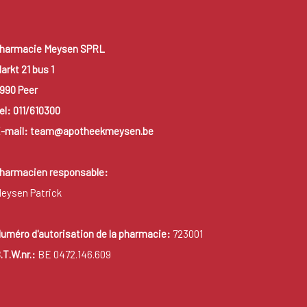
harmacie Meysen SPRL
arkt 21 bus 1
990 Peer
el: 011/610300
-mail: team@apotheekmeysen.be
harmacien responsable:
eysen Patrick
uméro d'autorisation de la pharmacie:
723001
.T.W.nr.:
BE 0472.146.609