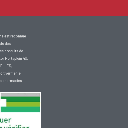
gne est reconnue
ale des
es produits de
tor Hortaplein 40,
XELLES,
doit vérifier le
des pharmacies