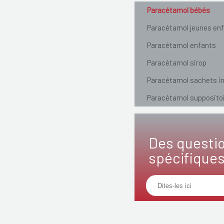
Paracétamol bébés
Paracétamol jeunes en
Paracétamol enfants
Paracétamol sirop
Paracétamol sachets i
Paracétamol supposito
Des questi
spécifique