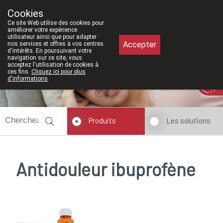
À partir de février 2026, nous serons à nouveau ouve
Cookies
Pharmacie Meysen SPRL
Ce site Web utilise des cookies pour
011/610300
améliorer votre expérience
utilisateur ainsi que pour adapter
Accepter
nos services et offres à vos centres
d'intérêts. En poursuivant votre
navigation sur ce site, vous
acceptez l'utilisation de cookies à
ces fins.
Cliquez ici pour plus
Aujourd'hui
A présent
fermé
d'informations
.
Produits
Les solutions
Antidouleur ibuprofène