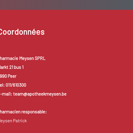
Coordonnées
harmacie Meysen SPRL
arkt 21 bus 1
990 Peer
el: 011/610300
-mail: team@apotheekmeysen.be
harmacien responsable:
eysen Patrick