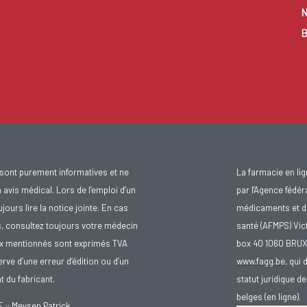
N
B
sont purement informatives et ne
La farmacie en li
avis médical. Lors de l’emploi d’un
par l'Agence fédér
urs lire la notice jointe. En cas
médicaments et d
s, consultez toujours votre médecin
santé (AFMPS) Vic
ix mentionnés sont exprimés TVA
box 40 1060 BRU
rve d’une erreur d’édition ou d’un
www.fagg.be
, qui 
 du fabricant.
statut juridique 
belges (en ligne).
: Meysen Patrick