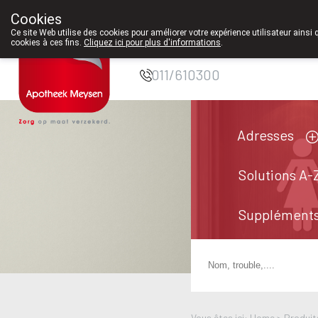
12h30.
Cookies
Pharmacie Meysen
Ce site Web utilise des cookies pour améliorer votre expérience utilisateur ainsi 
cookies à ces fins.
Cliquez ici pour plus d'informations
.
SPRL
011/610300
Adresses
Solutions A-
Suppléments
Vous êtes ici: Home >
Produit