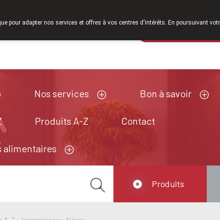
que pour adapter nos services et offres à vos centres d'intérêts. En poursuivant votr
Pharmacie de ga
Aujourd'hui
A présent
fermé
Nos services
Bon à savoir
Z
Produits A-Z
Contact
 alimentaires
Produits
s A-Z
>
Incontinence
>
Alèses