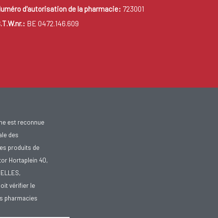
uméro d'autorisation de la pharmacie:
723001
.T.W.nr.:
BE 0472.146.609
gne est reconnue
ale des
es produits de
tor Hortaplein 40,
XELLES,
doit vérifier le
des pharmacies