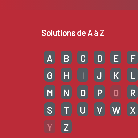
Solutions de A à Z
A
B
C
D
E
F
G
H
I
J
K
L
M
N
O
P
Q
R
S
T
U
V
W
X
Y
Z