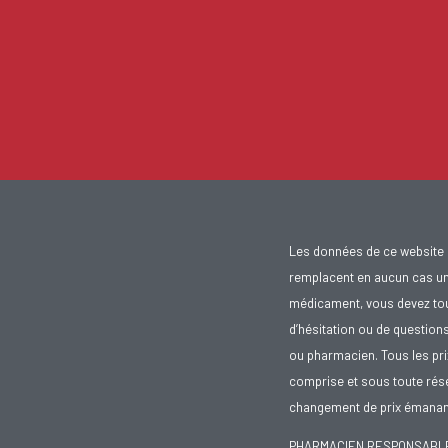
Les données de ce website 
remplacent en aucun cas un 
médicament, vous devez toujo
d’hésitation ou de question
ou pharmacien. Tous les pr
comprise et sous toute rése
changement de prix émanant
PHARMACIEN RESPONSABLE :