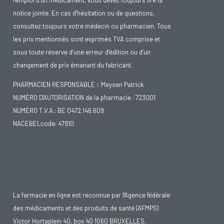
l’emploi d’un médicament, vous devez toujours lire la
notice jointe. En cas d’hésitation ou de questions,
consultez toujours votre médecin ou pharmacien. Tous
les prix mentionnés sont exprimés TVA comprise et
sous toute réserve d’une erreur d’édition ou d’un
changement de prix émanant du fabricant.
PHARMACIEN RESPONSABLE :: Meysen Patrick
NUMÉRO D'AUTORISATION de la pharmacie : 723001
NUMÉRO T.V.A.: BE 0472.146.609
NACEBELcode: 47910
La farmacie en ligne est reconnue par l'Agence fédérale
des médicaments et des produits de santé (AFMPS)
Victor Hortaplein 40, box 40 1060 BRUXELLES,