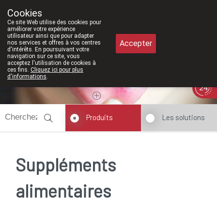
À partir de février 2026, nous serons à 
Cookies
Pharmacie Meysen SPRL
Ce site Web utilise des cookies pour
011/610300
améliorer votre expérience
utilisateur ainsi que pour adapter
Accepter
nos services et offres à vos centres
d'intérêts. En poursuivant votre
navigation sur ce site, vous
acceptez l'utilisation de cookies à
ces fins.
Cliquez ici pour plus
d'informations
.
Aujourd'hui
A présent
fermé
Produits
Les solutions
Suppléments
alimentaires