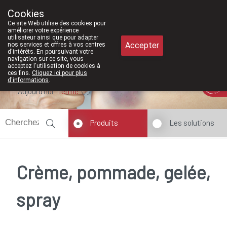
À partir de février 2026
Cookies
Pharmacie Meysen SPRL
Ce site Web utilise des cookies pour
011/610300
améliorer votre expérience
utilisateur ainsi que pour adapter
Accepter
nos services et offres à vos centres
d'intérêts. En poursuivant votre
navigation sur ce site, vous
acceptez l'utilisation de cookies à
ces fins.
Cliquez ici pour plus
d'informations
.
Aujourd'hui
fermé
Produits
Les solutions
Crème, pommade, gelée,
spray