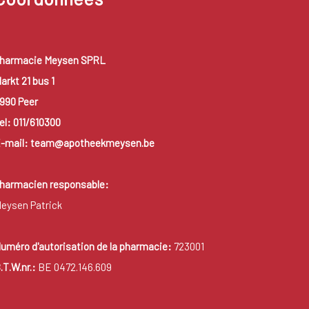
harmacie Meysen SPRL
arkt 21 bus 1
990 Peer
el: 011/610300
-mail: team@apotheekmeysen.be
harmacien responsable:
eysen Patrick
uméro d'autorisation de la pharmacie:
723001
.T.W.nr.:
BE 0472.146.609