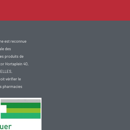
gne est reconnue
ale des
es produits de
tor Hortaplein 40,
XELLES,
doit vérifier le
des pharmacies