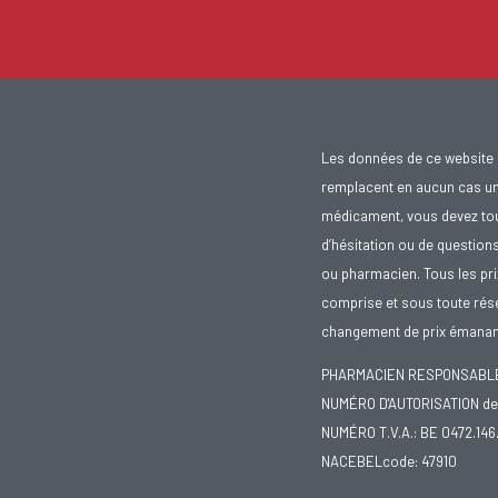
Les données de ce website 
remplacent en aucun cas un 
médicament, vous devez toujo
d’hésitation ou de question
ou pharmacien. Tous les pr
comprise et sous toute rése
changement de prix émanant
PHARMACIEN RESPONSABLE :
NUMÉRO D'AUTORISATION de 
NUMÉRO T.V.A.: BE 0472.146
NACEBELcode: 47910