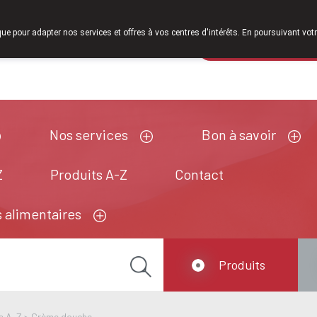
À partir de février 2026, nous serons à nouveau
que pour adapter nos services et offres à vos centres d'intérêts. En poursuivant votr
Pharmacie de ga
Aujourd'hui
A présent
fermé
Nos services
Bon à savoir
Z
Produits A-Z
Contact
 alimentaires
Produits
s A-Z
>
Crème douche