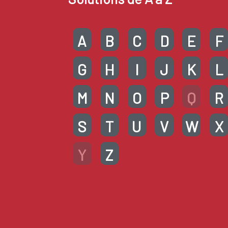
A
B
C
D
E
F
G
H
I
J
K
L
M
N
O
P
Q
R
S
T
U
V
W
X
Y
Z