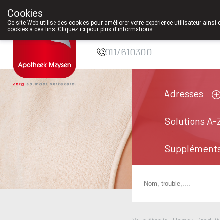
Cookies
Pharmacie Meysen
Ce site Web utilise des cookies pour améliorer votre expérience utilisateur ainsi 
cookies à ces fins.
Cliquez ici pour plus d'informations
.
SPRL
011/610300
Adresses
Solutions A-
Suppléments
Vous êtes ici: Home >
Produit