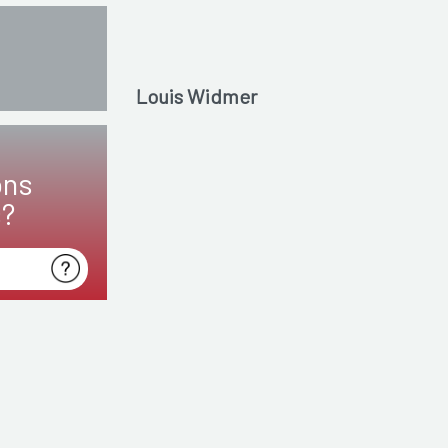
Louis Widmer
ons
s?