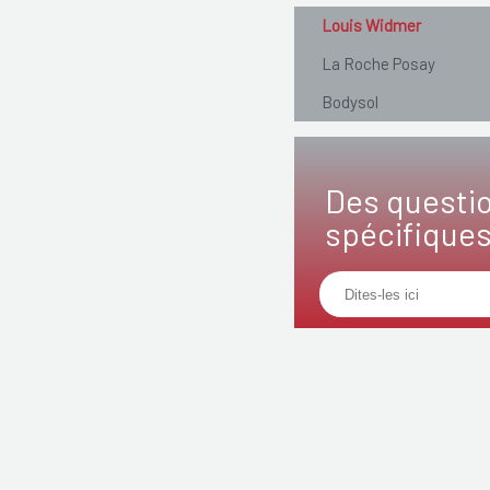
Louis Widmer
La Roche Posay
Bodysol
Des questi
spécifique