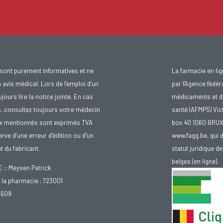
sont purement informatives et ne
La farmacie en li
avis médical. Lors de l’emploi d’un
par l'Agence fédér
urs lire la notice jointe. En cas
médicaments et d
s, consultez toujours votre médecin
santé (AFMPS) Vic
ix mentionnés sont exprimés TVA
box 40 1060 BRU
rve d’une erreur d’édition ou d’un
www.fagg.be
, qui 
 du fabricant.
statut juridique 
belges (en ligne).
: Meysen Patrick
la pharmacie : 723001
.609