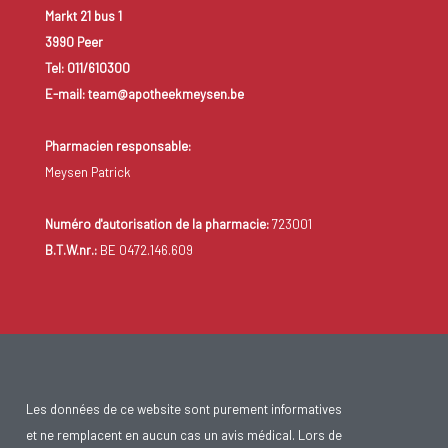
Markt 21 bus 1
3990 Peer
Tel: 011/610300
E-mail: team@apotheekmeysen.be
Pharmacien responsable:
Meysen Patrick
Numéro d'autorisation de la pharmacie:
723001
B.T.W.nr.:
BE 0472.146.609
Les données de ce website sont purement informatives
et ne remplacent en aucun cas un avis médical. Lors de