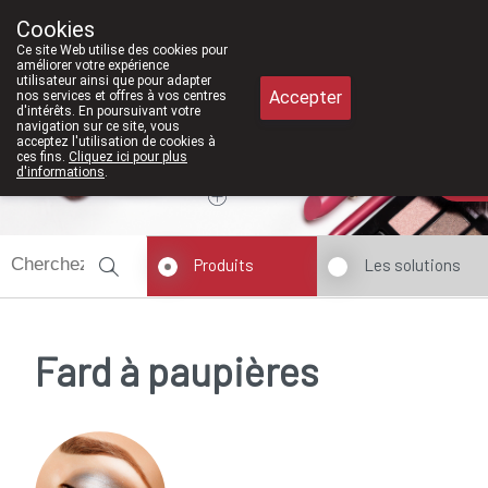
À partir de février 2026, nous serons à n
Cookies
Pharmacie Meysen SPRL
Ce site Web utilise des cookies pour
011/610300
améliorer votre expérience
utilisateur ainsi que pour adapter
Accepter
nos services et offres à vos centres
d'intérêts. En poursuivant votre
navigation sur ce site, vous
acceptez l'utilisation de cookies à
ces fins.
Cliquez ici pour plus
Aujourd'hui
A présent
fermé
d'informations
.
Produits
Les solutions
Fard à paupières