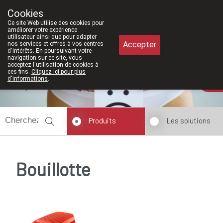
À partir de février 2026, nous sero
Cookies
Pharmacie Meysen SPRL
Ce site Web utilise des cookies pour
011/610300
améliorer votre expérience
utilisateur ainsi que pour adapter
Accepter
nos services et offres à vos centres
d'intérêts. En poursuivant votre
navigation sur ce site, vous
acceptez l'utilisation de cookies à
ces fins.
Cliquez ici pour plus
d'informations
.
Aujourd'hui
fermé
Produits
Les solutions
Bouillotte