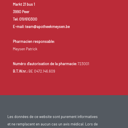
Markt 21 bus 1
3990 Peer
Tel: 011/610300
E-mail: team@apotheekmeysen.be
Pharmacien responsable:
Meysen Patrick
Numéro d'autorisation de la pharmacie:
723001
B.T.W.nr.:
BE 0472.146.609
Les données de ce website sont purement informatives
et ne remplacent en aucun cas un avis médical. Lors de