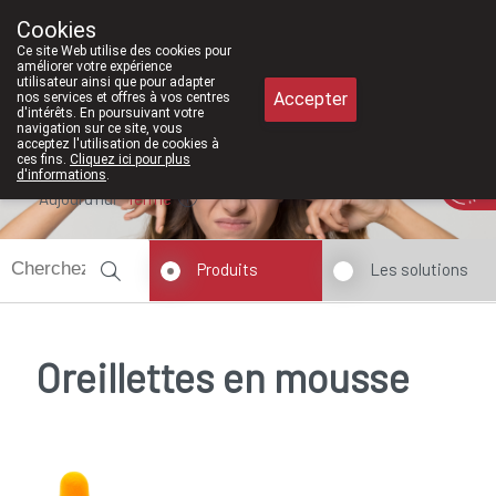
À partir de février 2026, nous serons 
Cookies
Pharmacie Meysen SPRL
Ce site Web utilise des cookies pour
011/610300
améliorer votre expérience
utilisateur ainsi que pour adapter
Accepter
nos services et offres à vos centres
d'intérêts. En poursuivant votre
navigation sur ce site, vous
acceptez l'utilisation de cookies à
ces fins.
Cliquez ici pour plus
d'informations
.
Aujourd'hui
fermé
Produits
Les solutions
Oreillettes en mousse