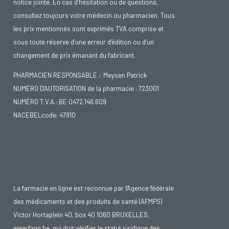
notice jointe. En cas d’hésitation ou de questions,
consultez toujours votre médecin ou pharmacien. Tous
les prix mentionnés sont exprimés TVA comprise et
sous toute réserve d’une erreur d’édition ou d’un
changement de prix émanant du fabricant.
PHARMACIEN RESPONSABLE :: Meysen Patrick
NUMÉRO D'AUTORISATION de la pharmacie : 723001
NUMÉRO T.V.A.: BE 0472.146.609
NACEBELcode: 47910
La farmacie en ligne est reconnue par l'Agence fédérale
des médicaments et des produits de santé (AFMPS)
Victor Hortaplein 40, box 40 1060 BRUXELLES,
www.fagg.be
, qui doit vérifier le statut juridique des