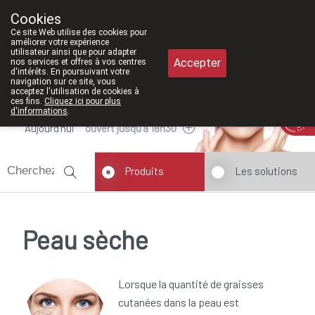
À partir de février 2026, nous serons 
Cookies
Pharmacie Meysen SPRL
Ce site Web utilise des cookies pour
011/610300
améliorer votre expérience
utilisateur ainsi que pour adapter
Accepter
nos services et offres à vos centres
d'intérêts. En poursuivant votre
navigation sur ce site, vous
acceptez l'utilisation de cookies à
ces fins.
Cliquez ici pour plus
d'informations
.
Aujourd'hui
ouvert jusqu'à 18h30
Produits
Les solutions
Peau sèche
Lorsque la quantité de graisses
cutanées dans la peau est