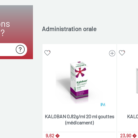
ons
Administration orale
s?
KALOBAN 0,82g/ml 20 ml gouttes
KALO
(médicament)
9,62 �
23,90 �