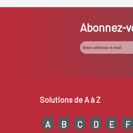
Abonnez-vo
Solutions de A à Z
A
B
C
D
E
F