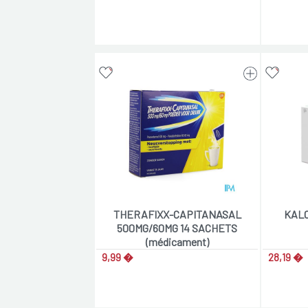
THERAFIXX-CAPITANASAL
KALO
500MG/60MG 14 SACHETS
(médicament)
9,99 �
28,19 �