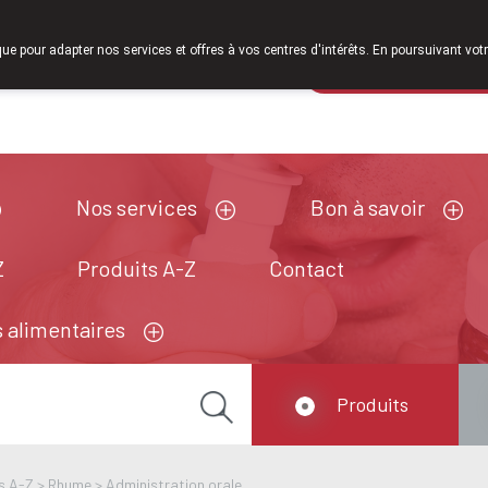
À partir de février 2026, nous serons à nouveau ouv
que pour adapter nos services et offres à vos centres d'intérêts. En poursuivant votr
Pharmacie de ga
Aujourd'hui
A présent
fermé
Nos services
Bon à savoir
Z
Produits A-Z
Contact
 alimentaires
Produits
s A-Z
>
Rhume
>
Administration orale