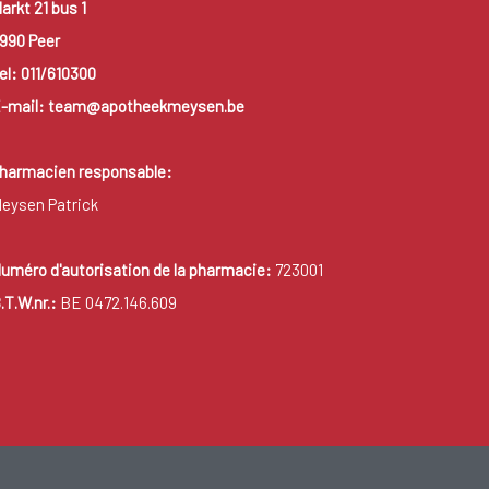
arkt 21 bus 1
990 Peer
el: 011/610300
-mail: team@apotheekmeysen.be
harmacien responsable:
eysen Patrick
uméro d'autorisation de la pharmacie:
723001
.T.W.nr.:
BE 0472.146.609