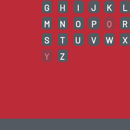
G
H
I
J
K
L
M
N
O
P
Q
R
S
T
U
V
W
X
Y
Z