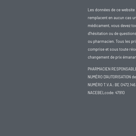
Les données de ce website 
remplacent en aucun cas un 
médicament, vous devez toujo
d’hésitation ou de question
ou pharmacien. Tous les pr
comprise et sous toute rése
changement de prix émanant
PHARMACIEN RESPONSABLE :
NUMÉRO D'AUTORISATION de 
NUMÉRO T.V.A.: BE 0472.146
NACEBELcode: 47910