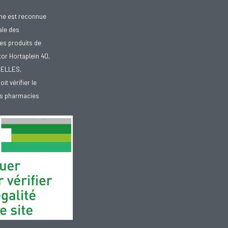
gne est reconnue
ale des
es produits de
tor Hortaplein 40,
XELLES,
doit vérifier le
des pharmacies