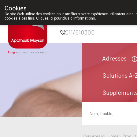
Cookies
Pharmacie Meysen
Ce site Web utilise des cookies pour améliorer votre expérience utilisateur ainsi 
cookies à ces fins.
Cliquez ici pour plus d'informations
.
SPRL
011/610300
Adresses
Solutions A-
Suppléments
Vous êtes ici: Home >
Produit