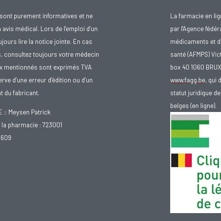
sont purement informatives et ne
La farmacie en li
avis médical. Lors de l’emploi d’un
par l'Agence fédér
urs lire la notice jointe. En cas
médicaments et d
s, consultez toujours votre médecin
santé (AFMPS) Vic
ix mentionnés sont exprimés TVA
box 40 1060 BRU
rve d’une erreur d’édition ou d’un
www.fagg.be
, qui 
 du fabricant.
statut juridique 
belges (en ligne).
: Meysen Patrick
la pharmacie : 723001
.609