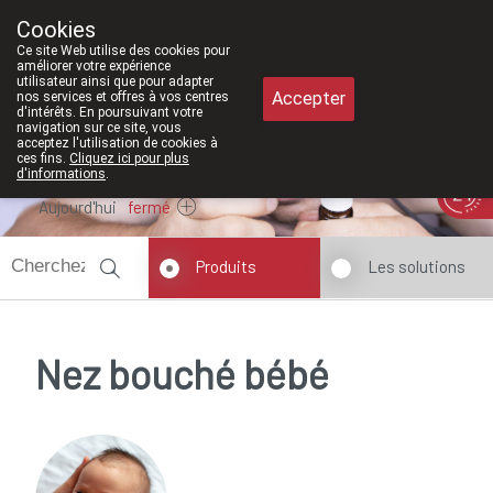
À partir de février 2026, nous serons
Cookies
Pharmacie Meysen SPRL
Ce site Web utilise des cookies pour
011/610300
améliorer votre expérience
utilisateur ainsi que pour adapter
Accepter
nos services et offres à vos centres
d'intérêts. En poursuivant votre
navigation sur ce site, vous
acceptez l'utilisation de cookies à
ces fins.
Cliquez ici pour plus
d'informations
.
Aujourd'hui
fermé
Produits
Les solutions
Nez bouché bébé