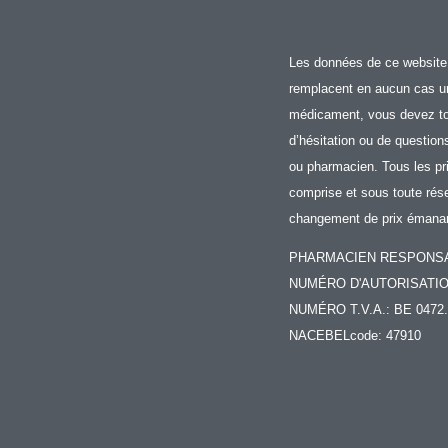
Les données de ce website 
remplacent en aucun cas un
médicament, vous devez touj
d’hésitation ou de question
ou pharmacien. Tous les p
comprise et sous toute rése
changement de prix émanant
PHARMACIEN RESPONSABL
NUMÉRO D'AUTORISATION 
NUMÉRO T.V.A.: BE 0472.
NACEBELcode: 47910