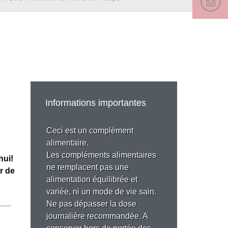
Informations importantes
Ceci est un complément
alimentaire.
Les compléments alimentaires
hui!
ne remplacent pas une
ir de
alimentation équilibrée et
variée, ni un mode de vie sain.
Ne pas dépasser la dose
journalière recommandée. A