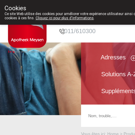
À partir de février 2026, nous serons à nouveau ouvert
Cookies
Pharmacie
Ce site Web utilise des cookies pour améliorer votre expérience utilisateur ainsi 
cookies à ces fins.
Cliquez ici pour plus d'informations
.
Meysen SPRL
011/610300
Adresses
Solutions A-
Suppléments
Vous êtes ici: Home >
Produ