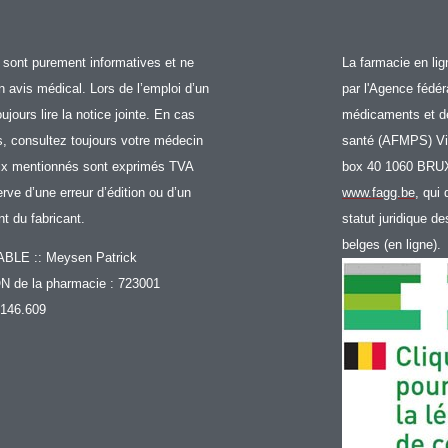
sont purement informatives et ne
La farmacie en li
 avis médical. Lors de l’emploi d’un
par l'Agence fédér
ours lire la notice jointe. En cas
médicaments et de
s, consultez toujours votre médecin
santé (AFMPS) Vic
rix mentionnés sont exprimés TVA
box 40 1060 BR
rve d’une erreur d’édition ou d’un
www.fagg.be
, qui 
 du fabricant.
statut juridique d
belges (en ligne).
E :: Meysen Patrick
de la pharmacie : 723001
146.609