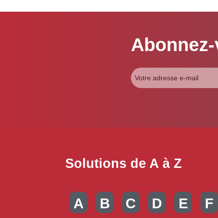
Abonnez-v
Solutions de A à Z
A
B
C
D
E
F