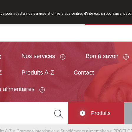
s le samedi de 8h30 à 12h30.
que pour adapter nos services et offres à vos centres d'intérêts. En poursuivant votr
Pharmacie de g
Aujourd'hui
A présent
fermé
Nos services
Bon à savoir
Z
Produits A-Z
Contact
 alimentaires
Produits
its A-Z
>
Crampes intestinales
>
Suppléments alimentaires
>
PROFLOR