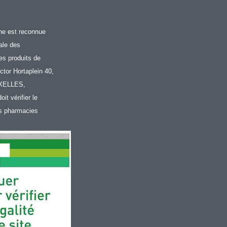
gne est reconnue
ale des
s produits de
tor Hortaplein 40,
UXELLES,
doit vérifier le
es pharmacies