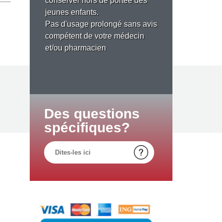
conserver hors de portée des
jeunes enfants.
Pas d'usage prolongé sans avis
compétent de votre médecin
et/ou pharmacien
Des questions
spécifiques?