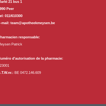
arkt 21 bus 1
990 Peer
el: 011/610300
-mail: team@apotheekmeysen.be
harmacien responsable:
eysen Patrick
uméro d'autorisation de la pharmacie:
23001
.T.W.nr.:
BE 0472.146.609