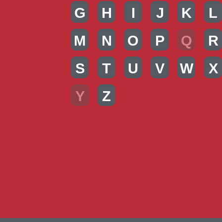
G
H
I
J
K
L
M
N
O
P
Q
R
S
T
U
V
W
X
Y
Z