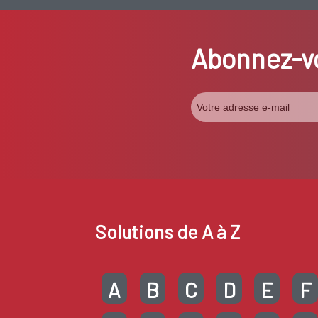
Abonnez-vo
Solutions de A à Z
A
B
C
D
E
F