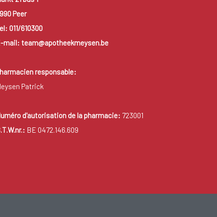
990 Peer
el: 011/610300
-mail: team@apotheekmeysen.be
harmacien responsable:
eysen Patrick
uméro d'autorisation de la pharmacie:
723001
.T.W.nr.:
BE 0472.146.609