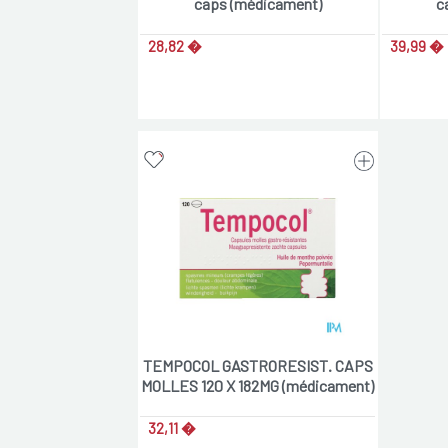
caps (médicament)
c
28,82 �
39,99 �
TEMPOCOL GASTRORESIST. CAPS
MOLLES 120 X 182MG (médicament)
32,11 �