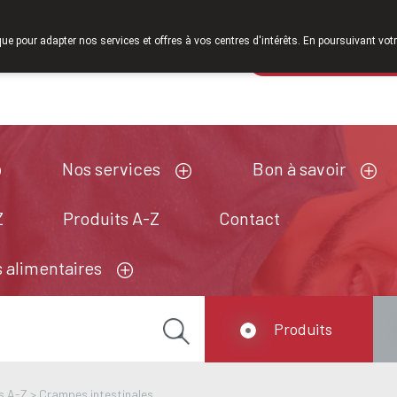
À partir de févri
que pour adapter nos services et offres à vos centres d'intérêts. En poursuivant votr
Pharmacie de ga
Aujourd'hui
ouvert jusqu'à 18h30
Nos services
Bon à savoir
Z
Produits A-Z
Contact
 alimentaires
Produits
s A-Z
>
Crampes intestinales