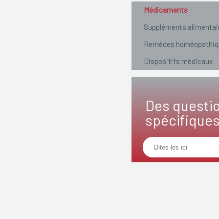
Médicaments
Suppléments alimentai
Remèdes homéopathiq
Dispositifs médicaux
Des questi
spécifique