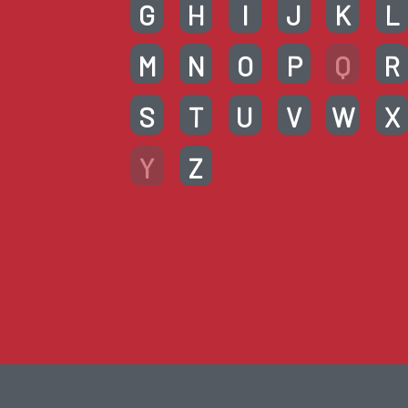
G
H
I
J
K
L
M
N
O
P
Q
R
S
T
U
V
W
X
Y
Z