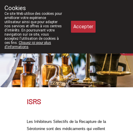
À partir de février 2026, nous sero
Cookies
Pharmacie Meysen SPRL
Ce site Web utilise des cookies pour
011/610300
améliorer votre expérience
utilisateur ainsi que pour adapter
Accepter
nos services et offres à vos centres
d'intérêts. En poursuivant votre
navigation sur ce site, vous
acceptez l'utilisation de cookies à
ces fins.
Cliquez ici pour plus
Aujourd'hui
A présent
fermé
d'informations
.
ISRS
Les Inhibiteurs Sélectifs de la Recapture de la
Sérotonine sont des médicaments qui veillent