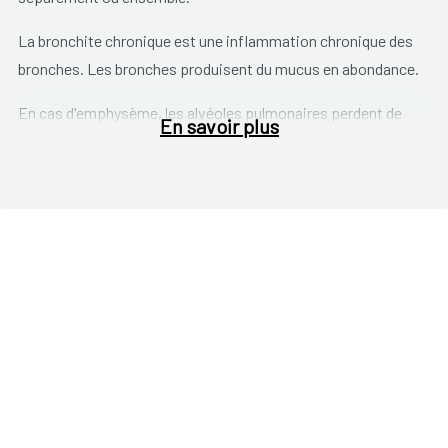
La bronchite chronique est une inflammation chronique des
bronches. Les bronches produisent du mucus en abondance.
En cas d'emphysème, les alvéoles pulmonaires perdent de
En savoir plus
leur élasticité, se déforment peu à peu ou se rompent. Ceci
provoque une baisse du taux d'oxygène dans le sang et crée
des problèmes.
Les
principaux symptômes
observés sont:
une toux, des crachats;
une oppression thoracique;
une respiration sifflante;
une irritation des voies aériennes;