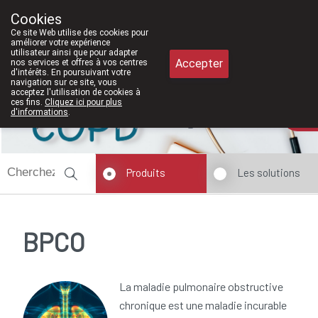
À partir de février 2026, nous serons
Cookies
Pharmacie Meysen SPRL
Ce site Web utilise des cookies pour
011/610300
améliorer votre expérience
utilisateur ainsi que pour adapter
Accepter
nos services et offres à vos centres
d'intérêts. En poursuivant votre
navigation sur ce site, vous
acceptez l'utilisation de cookies à
ces fins.
Cliquez ici pour plus
d'informations
.
Aujourd'hui
ouvert jusqu'à 18h30
Produits
Les solutions
BPCO
La maladie pulmonaire obstructive
chronique est une maladie incurable