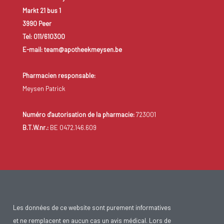
Markt 21 bus 1
3990 Peer
Tel: 011/610300
E-mail: team@apotheekmeysen.be
Pharmacien responsable:
Meysen Patrick
Numéro d'autorisation de la pharmacie:
723001
B.T.W.nr.:
BE 0472.146.609
Les données de ce website sont purement informatives
et ne remplacent en aucun cas un avis médical. Lors de