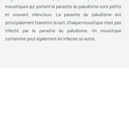
moustiques qui portent la parasite du paludisme sont petits
et souvent silencieux.
Le parasite du paludisme est
principalement transmis la nuit
. Chaque moustique n'est pas
infecté par la parasite du paludisme. Un moustique
contaminé peut également en infecter un autre.
Les parasites de la malaria se reproduisent d’abord dans le
foie, puis dans les globules rouges
. 48 à 72 heures après la
contamination, les globules rouges infectés éclatent et de
nouveaux parasites peuvent alors envahir d'autres globules
rouges.