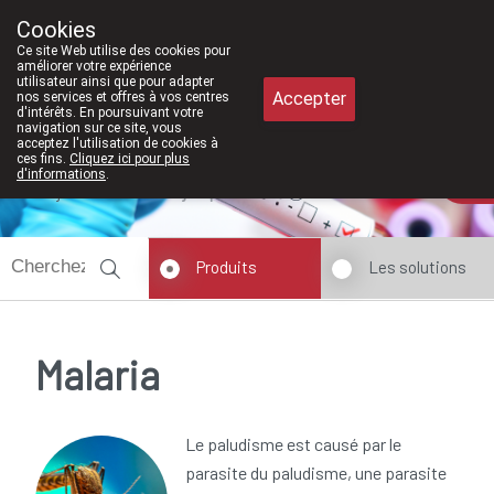
À partir de février 2026, nous seron
Cookies
Pharmacie Meysen SPRL
Ce site Web utilise des cookies pour
011/610300
améliorer votre expérience
utilisateur ainsi que pour adapter
Accepter
nos services et offres à vos centres
d'intérêts. En poursuivant votre
navigation sur ce site, vous
acceptez l'utilisation de cookies à
ces fins.
Cliquez ici pour plus
d'informations
.
Aujourd'hui
ouvert jusqu'à 12h30
Produits
Les solutions
Malaria
Le paludisme est causé par le
parasite du paludisme, une parasite