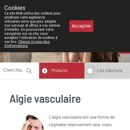
À partir de février 2026, nous sero
Cookies
Pharmacie Meysen SPRL
Ce site Web utilise des cookies pour
011/610300
améliorer votre expérience
utilisateur ainsi que pour adapter
Accepter
nos services et offres à vos centres
d'intérêts. En poursuivant votre
navigation sur ce site, vous
acceptez l'utilisation de cookies à
ces fins.
Cliquez ici pour plus
Aujourd'hui
A présent
fermé
d'informations
.
Produits
Les solutions
Algie vasculaire
L'algie vasculaire est une forme de
céphalée relativement rare, mais