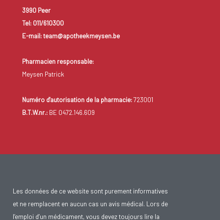
3990 Peer
La maladie est aussi appelée névralgie de Horton.
Tel: 011/610300
E-mail: team@apotheekmeysen.be
Pharmacien responsable:
Meysen Patrick
Numéro d'autorisation de la pharmacie:
723001
B.T.W.nr.:
BE 0472.146.609
Les données de ce website sont purement informatives
et ne remplacent en aucun cas un avis médical. Lors de
l’emploi d’un médicament, vous devez toujours lire la