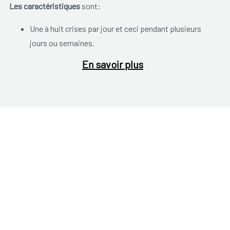
Les caractéristiques
sont:
Une à huit crises par jour et ceci pendant plusieurs
jours ou semaines.
En savoir plus
Une crise dure de 15 minutes à trois heures.
Une crise survient souvent la nuit.
Une crise survient généralement aux mêmes heures de
la journée.
Les crises ont en général lieu au cours de certaines
périodes de l'année (par exemple, au printemps ou
automne).
Après une nombre de crises, les douleurs peuvent parfois
disparaitre pendat des mois ou même des années. Dans
certains cas, les crise persistent, avec des douleurs