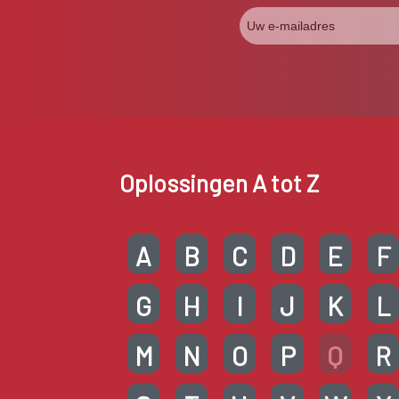
Oplossingen A tot Z
A
B
C
D
E
F
G
H
I
J
K
L
M
N
O
P
Q
R