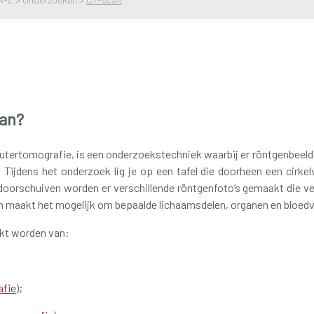
can?
utertomografie, is een onderzoekstechniek waarbij er röntgenbeel
 Tijdens het onderzoek lig je op een tafel die doorheen een cirke
 doorschuiven worden er verschillende röntgenfoto’s gemaakt die 
n maakt het mogelijk om bepaalde lichaamsdelen, organen en bloed
kt worden van:
afie
);