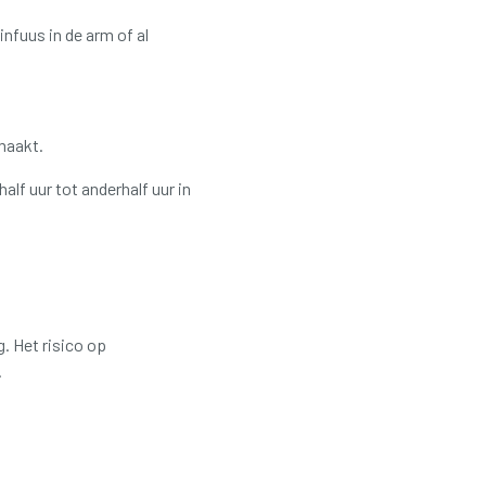
nfuus in de arm of al
emaakt.
lf uur tot anderhalf uur in
. Het risico op
.