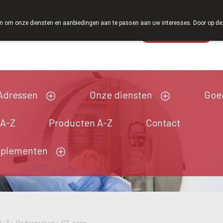
Vanaf februari 2026 zijn we voortaan ook weer op zat
 om onze diensten en aanbiedingen aan te passen aan uw interesses. Door op deze w
Wachtdienst
Vandaag
Nu
gesloten
Adressen
Onze diensten
Goe
 A-Z
Producten A-Z
Contact
pplementen
A-Z
>
Onderzoeken
>
CT-scan