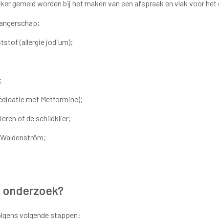
er gemeld worden bij het maken van een afspraak en vlak voor het
angerschap;
tstof (allergie jodium);
;
edicatie met Metformine);
eren of de schildklier;
f Waldenström;
t onderzoek?
olgens volgende stappen: