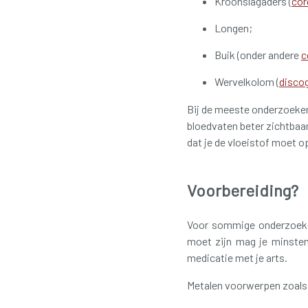
Kroonslagaders (
cor
Longen;
Buik (onder andere
c
Wervelkolom (
discog
Bij de meeste onderzoeken 
bloedvaten beter zichtbaar
dat je de vloeistof moet o
Voorbereiding?
Voor sommige onderzoeken
moet zijn mag je minsten
medicatie met je arts.
Metalen voorwerpen zoals s