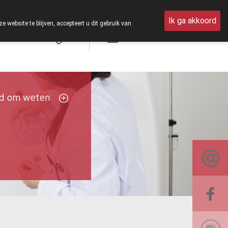
erdag open van 8u30 tot 12u30.
Ik ga akkoord
ebsite te blijven, accepteert u dit gebruik van
Aanmelden
FR
d om weten