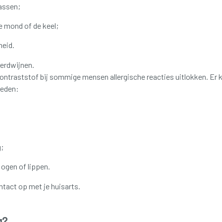
assen;
 mond of de keel;
heid.
verdwijnen.
ntraststof bij sommige mensen allergische reacties uitlokken. Er k
eden:
;
 ogen of lippen.
tact op met je huisarts.
g?