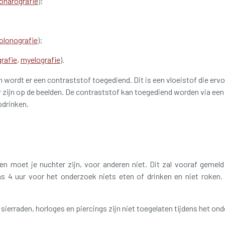
onarografie
);
olonografie
);
rafie
,
myelografie
).
wordt er een contraststof toegediend. Dit is een vloeistof die ervo
 zijn op de beelden. De contraststof kan toegediend worden via een
pdrinken.
 moet je nuchter zijn, voor anderen niet. Dit zal vooraf gemeld 
s 4 uur voor het onderzoek niets eten of drinken en niet roken.
ierraden, horloges en piercings zijn niet toegelaten tijdens het o