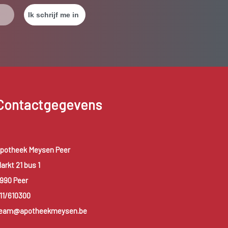
Contactgegevens
potheek Meysen Peer
arkt 21 bus 1
990 Peer
11/610300
eam@apotheekmeysen.be