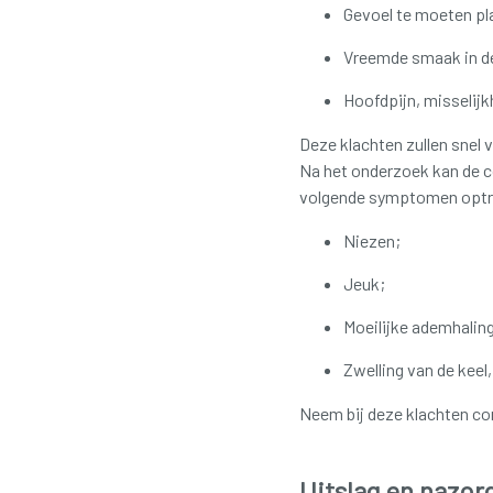
Gevoel te moeten pl
Vreemde smaak in de
Hoofdpijn, misselijk
Deze klachten zullen snel 
Na het onderzoek kan de co
volgende symptomen optr
Niezen;
Jeuk;
Moeilijke ademhaling
Zwelling van de keel,
Neem bij deze klachten con
Uitslag en nazor