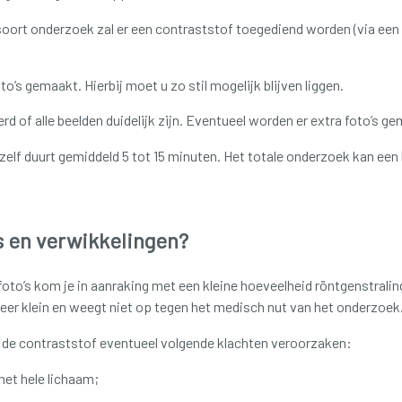
soort onderzoek zal er een contraststof toegediend worden (via een i
o’s gemaakt. Hierbij moet u zo stil mogelijk blijven liggen.
rd of alle beelden duidelijk zijn. Eventueel worden er extra foto’s g
elf duurt gemiddeld 5 tot 15 minuten. Het totale onderzoek kan een ha
's en verwikkelingen?
oto’s kom je in aanraking met een kleine hoeveelheid röntgenstraling
 zeer klein en weegt niet op tegen het medisch nut van het onderzoek
 de contraststof eventueel volgende klachten veroorzaken:
et hele lichaam;