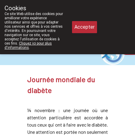
À partir de février 2026, nous serons à nou
Cookies
Pharmacie Meysen SPRL
Ce site Web utilise des cookies pour
011/610300
améliorer votre expérience
utilisateur ainsi que pour adapter
Accepter
nos services et offres à vos centres
d'intérêts. En poursuivant votre
navigation sur ce site, vous
acceptez l'utilisation de cookies à
ces fins.
Cliquez ici pour plus
d'informations
.
Aujourd'hui
fermé
Journée mondiale du
diabète
14 novembre : une journée où une
attention particulière est accordée à
tous ceux qui ont à faire avec le diabète.
Une attention est portée non seulement