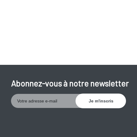
comme un rhume banal, mais peut s'aggraver dans un court
laps de temps. Le virus peut se propager aux voies
aériennes inférieures (bronchiolite) ou peut provoquer une
pneumonie. Les patient éprouve ensuite de grandes
difficultés à respirer. Les symptômes possibles sont:
respiration difficile, accélérée;
une respiration sifflante;
forte toux;
Abonnez-vous à notre newsletter
comportement agité;
diminution de l'appétit.
Le corps crée des anticorps pour vaincre l'infection. Ceci
prend environ trois à sept jours. Un traitement aux
antibiotiques n'est pas significatif, étant donné que