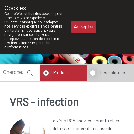
À partir de février 2026, nous seron
Cookies
Pharmacie Meysen SPRL
Ce site Web utilise des cookies pour
011/610300
améliorer votre expérience
utilisateur ainsi que pour adapter
Accepter
nos services et offres à vos centres
d'intérêts. En poursuivant votre
navigation sur ce site, vous
acceptez l'utilisation de cookies à
ces fins.
Cliquez ici pour plus
d'informations
.
Aujourd'hui
fermé
Produits
Les solutions
VRS - infection
Le virus RSV chez les enfants et les
adultes est souvent la cause du