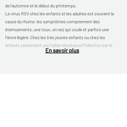
de l’automne et le début du printemps.
Le virus RSV chez les enfants et les adultes est souvent la
cause du rhume. les symptômes comprennent des
éternuements, une toux, un nez qui coule et parfois une
fièvre légère. Chez les très jeunes enfants ou chez les
enfants présentant une faible résistance l'infection par le
En savoir plus
virus est plus grave. Les groupes à risque pour un cours plus
grave de l'infection sont:
les nourrissons de moins de 6 mois.
les bébés prématurés.
maladie cardiaque ou pulmonaire sous-jacente.
faible résistance.
L'infection commence, aussi chez les groupes à risque,