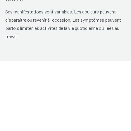
Ses manifestations sont variables. Les douleurs peuvent
disparaître ou revenir à l'occasion. Les symptômes peuvent
parfois limiter les activités de la vie quotidienne ou liées au
travail.
A quoi reconnaît-on l'arthrose (articulations usées)?
L'arthrose provoque des douleurs et de la rigidité au niveau
d'une articulation, le plus souvent la hanche, le genou, la base
du pouce ou à la phalange terminale des doigts.
Généralement, cela se limite à une ou quelques articulations.
Les douleurs sont les plus fortes après une période de repos
(par exemple en se levant) et disparaissent en bougeant un
peu.