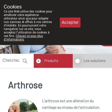
À partir de février 2026, nous serons 
Cookies
Pharmacie Meysen SPRL
Ce site Web utilise des cookies pour
011/610300
améliorer votre expérience
utilisateur ainsi que pour adapter
Accepter
nos services et offres à vos centres
d'intérêts. En poursuivant votre
navigation sur ce site, vous
acceptez l'utilisation de cookies à
ces fins.
Cliquez ici pour plus
d'informations
.
Aujourd'hui
fermé
Produits
Les solutions
Arthrose
L'arthrose est une altération du
cartilage au niveau de l'articulation.