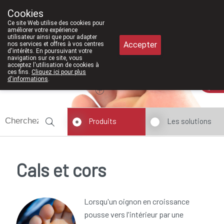
À partir de février 2026, nous seron
Cookies
Pharmacie Meysen SPRL
Ce site Web utilise des cookies pour
011/610300
améliorer votre expérience
utilisateur ainsi que pour adapter
Accepter
nos services et offres à vos centres
d'intérêts. En poursuivant votre
navigation sur ce site, vous
acceptez l'utilisation de cookies à
ces fins.
Cliquez ici pour plus
Aujourd'hui
A présent
fermé
d'informations
.
Produits
Les solutions
Cals et cors
Lorsqu'un oignon en croissance
pousse vers l'intérieur par une