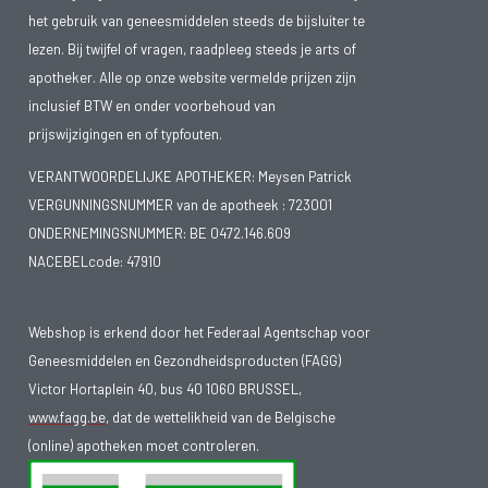
het gebruik van geneesmiddelen steeds de bijsluiter te
lezen. Bij twijfel of vragen, raadpleeg steeds je arts of
apotheker. Alle op onze website vermelde prijzen zijn
inclusief BTW en onder voorbehoud van
prijswijzigingen en of typfouten.
VERANTWOORDELIJKE APOTHEKER: Meysen Patrick
VERGUNNINGSNUMMER van de apotheek :
723001
ONDERNEMINGSNUMMER:
BE 0472.146.609
NACEBELcode: 47910
Webshop is erkend door het Federaal Agentschap voor
Geneesmiddelen en Gezondheidsproducten (FAGG)
Victor Hortaplein 40, bus 40 1060 BRUSSEL,
www.fagg.be
, dat de wettelikheid van de Belgische
(online) apotheken moet controleren.