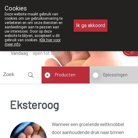
Vanaf februari 2026 zijn we voorta
Cookies
Apotheek Meysen Peer
Deze website maakt gebruik van
011/610300
cookies om uw gebruikservaring te
verbeteren en om onze diensten en
Ik ga akkoord
aanbiedingen aan te passen aan
uw interesses. Door op deze
website te blijven, accepteert u dit
gebruik van cookies.
Klik hier voor
meer info
.
Vandaag
open tot 12u30
Producten
Oplossingen
Eksteroog
Wanneer een groeiende eeltknobbel
door aanhoudende druk naar binnen