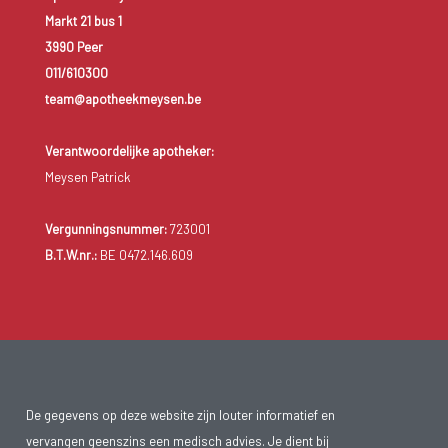
Markt 21 bus 1
3990 Peer
011/610300
team@apotheekmeysen.be
Verantwoordelijke apotheker:
Meysen Patrick
Vergunningsnummer:
723001
B.T.W.nr.:
BE 0472.146.609
De gegevens op deze website zijn louter informatief en
vervangen geenszins een medisch advies. Je dient bij