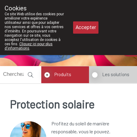
À partir de février 2026, nous seron
Cookies
Pharmacie Meysen SPRL
Ce site Web utilise des cookies pour
011/610300
améliorer votre expérience
utilisateur ainsi que pour adapter
Accepter
nos services et offres à vos centres
d'intérêts. En poursuivant votre
navigation sur ce site, vous
acceptez l'utilisation de cookies à
ces fins.
Cliquez ici pour plus
Aujourd'hui
A présent
fermé
d'informations
.
Produits
Les solutions
Protection solaire
Profitez du soleil de manière
responsable, vous le pouvez.