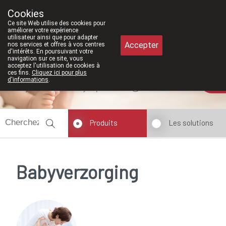
À partir de février 2026, nous seron
Cookies
Pharmacie Meysen SPRL
Ce site Web utilise des cookies pour
011/610300
améliorer votre expérience
utilisateur ainsi que pour adapter
Accepter
nos services et offres à vos centres
d'intérêts. En poursuivant votre
navigation sur ce site, vous
acceptez l'utilisation de cookies à
ces fins.
Cliquez ici pour plus
d'informations
.
Aujourd'hui
ouvert jusqu'à 12h30
Produits
Les solutions
Babyverzorging