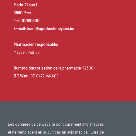
Markt 21 bus 1
3990 Peer
Tel: 011/610300
E-mail: team@apotheekmeysen.be
Pharmacien responsable:
Meysen Patrick
Numéro d'autorisation de la pharmacie:
723001
B.T.W.nr.:
BE 0472.146.609
Les données de ce website sont purement informatives
et ne remplacent en aucun cas un avis médical. Lors de