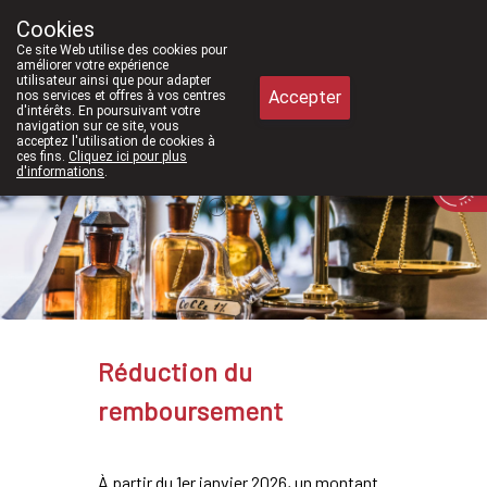
À partir de février 2026, nous sero
Cookies
Pharmacie Meysen SPRL
Ce site Web utilise des cookies pour
011/610300
améliorer votre expérience
utilisateur ainsi que pour adapter
Accepter
nos services et offres à vos centres
d'intérêts. En poursuivant votre
navigation sur ce site, vous
acceptez l'utilisation de cookies à
ces fins.
Cliquez ici pour plus
d'informations
.
Aujourd'hui
A présent
fermé
Réduction du
remboursement
À partir du 1er janvier 2026, un montant