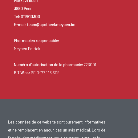
Markt 21 bus 1
3990 Peer
Tel: 011/610300
E-mail: team@apotheekmeysen.be
Pharmacien responsable:
Meysen Patrick
Numéro d'autorisation de la pharmacie:
723001
B.T.W.nr.:
BE 0472.146.609
Les données de ce website sont purement informatives
et ne remplacent en aucun cas un avis médical. Lors de
l’emploi d’un médicament, vous devez toujours lire la