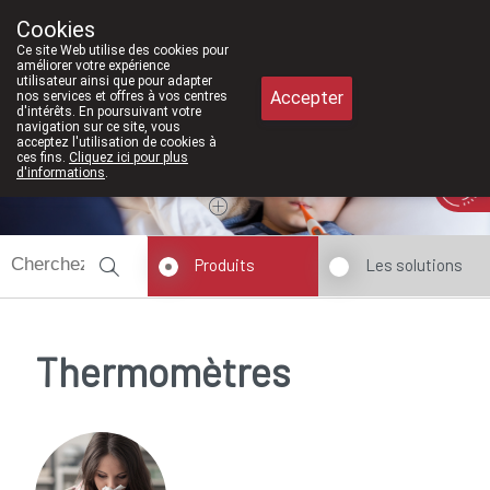
À partir de février 2026, nous seron
Cookies
Pharmacie Meysen SPRL
Ce site Web utilise des cookies pour
011/610300
améliorer votre expérience
utilisateur ainsi que pour adapter
Accepter
nos services et offres à vos centres
d'intérêts. En poursuivant votre
navigation sur ce site, vous
acceptez l'utilisation de cookies à
ces fins.
Cliquez ici pour plus
Aujourd'hui
A présent
fermé
d'informations
.
Produits
Les solutions
Thermomètres