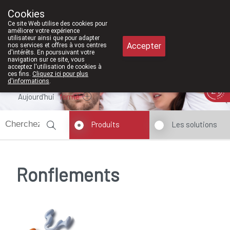
À partir de février 2026, nous serons à
Cookies
Pharmacie Meysen SPRL
Ce site Web utilise des cookies pour
011/610300
améliorer votre expérience
utilisateur ainsi que pour adapter
Accepter
nos services et offres à vos centres
d'intérêts. En poursuivant votre
navigation sur ce site, vous
acceptez l'utilisation de cookies à
ces fins.
Cliquez ici pour plus
d'informations
.
Aujourd'hui
fermé
Produits
Les solutions
Ronflements