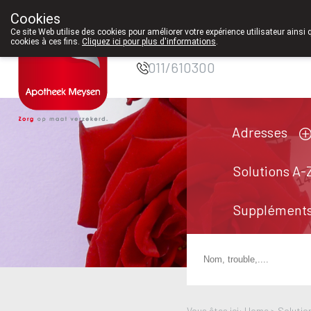
Cookies
Pharmacie Meysen
Ce site Web utilise des cookies pour améliorer votre expérience utilisateur ainsi 
SPRL
cookies à ces fins.
Cliquez ici pour plus d'informations
.
011/610300
Adresses
Solutions A-
Suppléments
Vous êtes ici: Home >
Solutio