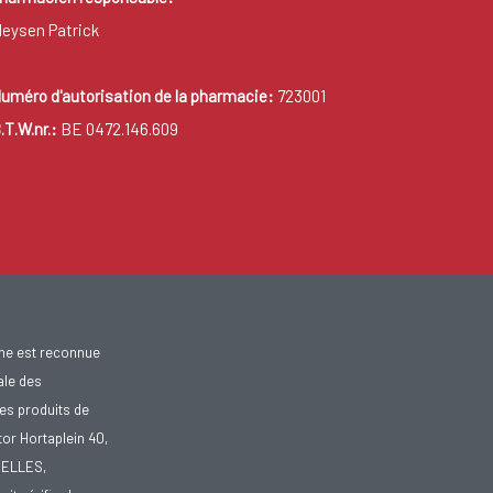
eysen Patrick
uméro d'autorisation de la pharmacie:
723001
.T.W.nr.:
BE 0472.146.609
gne est reconnue
ale des
es produits de
tor Hortaplein 40,
XELLES,