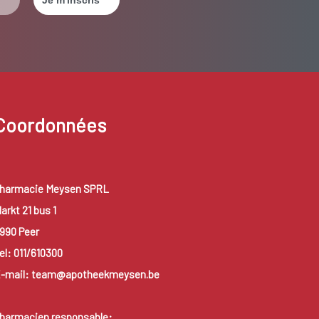
Coordonnées
harmacie Meysen SPRL
arkt 21 bus 1
990 Peer
el: 011/610300
-mail: team@apotheekmeysen.be
harmacien responsable: