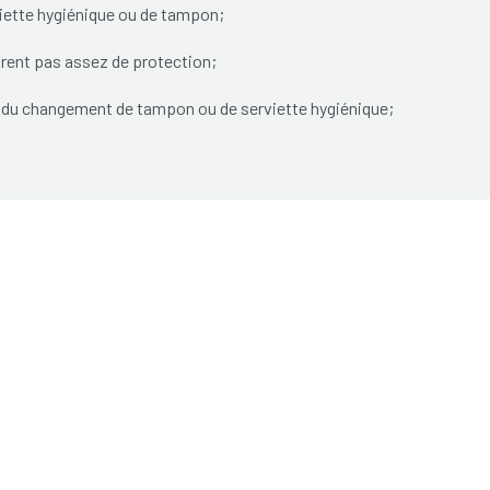
iette hygiénique ou de tampon;
frent pas assez de protection;
s du changement de tampon ou de serviette hygiénique;
ui interfèrent avec les activités quotidiennes.
ée peut provoquer
une anémie
. Les symptômes de l'anémie
ourdissements.