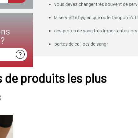
vous devez changer très souvent de serv
la serviette hygiénique ou le tampon n'of
ons
des pertes de sang très importantes lor
s?
pertes de caillots de sang;
des douleurs abdominales;
des douleurs abdominales/perte de sang q
 de produits les plus
Une perte de sang importante et de longue dur
s
sont entre autre, une grande fatigue et des ét