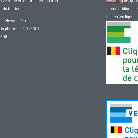
rve d’une erreur d’édition ou d’un
www.fagg.be
, qui 
 du fabricant.
statut juridique 
belges (en ligne).
: Meysen Patrick
la pharmacie : 723001
.609