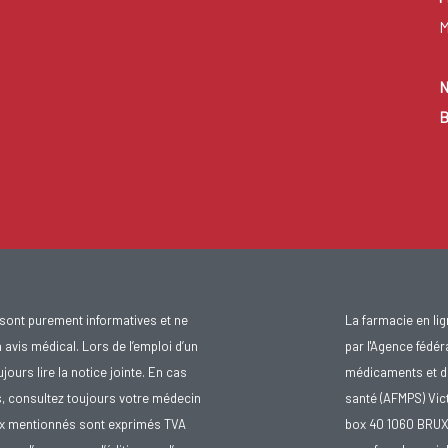
M
N
B
sont purement informatives et ne
La farmacie en li
avis médical. Lors de l’emploi d’un
par l'Agence fédér
urs lire la notice jointe. En cas
médicaments et d
s, consultez toujours votre médecin
santé (AFMPS) Vic
ix mentionnés sont exprimés TVA
box 40 1060 BRU