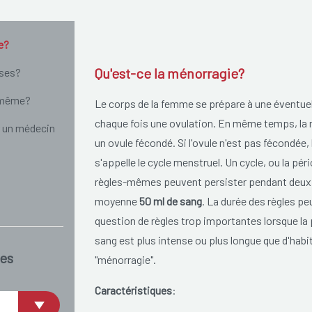
e?
Qu'est-ce la ménorragie?
uses?
i même?
Le corps de la femme se prépare à une éventu
chaque fois une ovulation. En même temps, la mu
r un médecin
un ovule fécondé. Si l'ovule n'est pas fécondée
s'appelle le cycle menstruel. Un cycle, ou la p
règles-mêmes peuvent persister pendant deux à
moyenne
50 ml de sang
. La durée des règles pe
question de règles trop importantes lorsque la 
sang est plus intense ou plus longue que d'hab
es
"ménorragie".
Caractéristiques
: