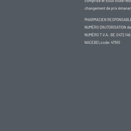
comprise et sous toute rése
changement de prix émanant
PHARMACIEN RESPONSABLE :
NUMÉRO D'AUTORISATION de 
NUMÉRO T.V.A.: BE 0472.146
NACEBELcode: 47910