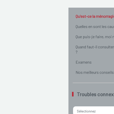
Qu'est-ce la ménorragi
Quelles en sont les ca
Que puis-je faire, mo
Quand faut-il consulte
?
Examens
Nos meilleurs conseils
Troubles connex
Sélectionnez