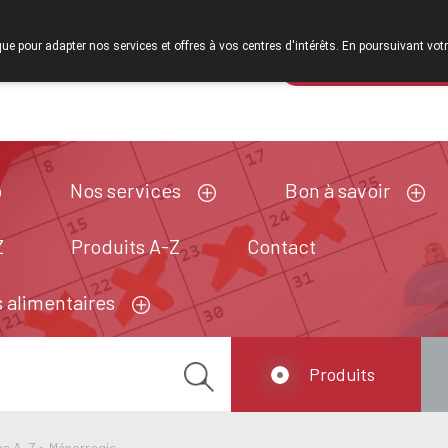
À partir de février 2026, nous serons à nouveau ouverts le
que pour adapter nos services et offres à vos centres d'intérêts. En poursuivant votr
Pharmacie de ga
Aujourd'hui
A présent
fermé
Nos services
Bon à savoir
Z
Produits A-Z
Contact
 alimentaires
Produits
ns A-Z
>
Ménorragie