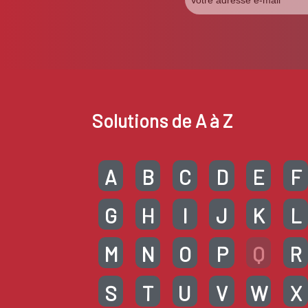
Solutions de A à Z
A
B
C
D
E
F
G
H
I
J
K
L
M
N
O
P
Q
R
S
T
U
V
W
X