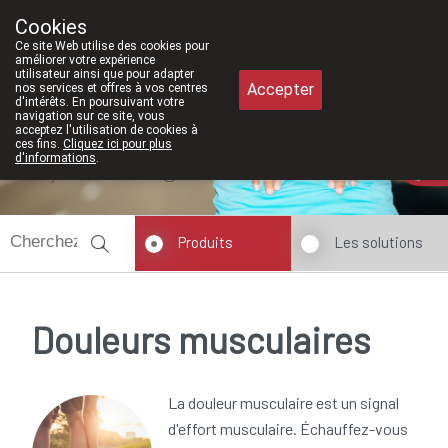
À partir de février 2026, nous serons
Cookies
Pharmacie Meysen SPRL
Ce site Web utilise des cookies pour
011/610300
améliorer votre expérience
utilisateur ainsi que pour adapter
Accepter
nos services et offres à vos centres
d'intérêts. En poursuivant votre
navigation sur ce site, vous
acceptez l'utilisation de cookies à
ces fins.
Cliquez ici pour plus
d'informations
.
Aujourd'hui
fermé
Produits
Les solutions
Douleurs musculaires
La douleur musculaire est un signal
d'effort musculaire. Échauffez-vous