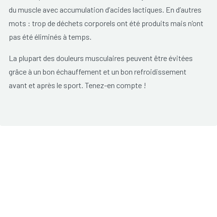
du muscle avec accumulation d’acides lactiques. En d’autres
mots : trop de déchets corporels ont été produits mais n’ont
pas été éliminés à temps.
La plupart des douleurs musculaires peuvent être évitées
grâce à un bon échauffement et un bon refroidissement
avant et après le sport. Tenez-en compte !
Lors de contusion, suite à, par exemple, un accident,
apparaissent des ecchymoses et/ou des gonflements.