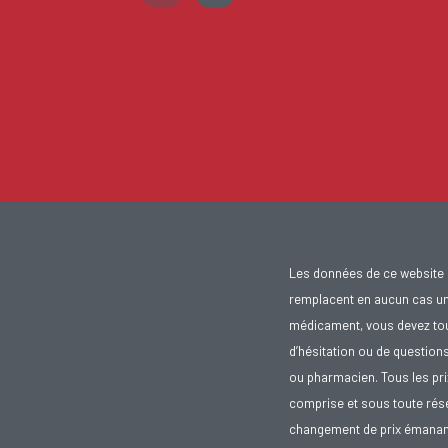
Les données de ce website 
remplacent en aucun cas un 
médicament, vous devez toujo
d’hésitation ou de question
ou pharmacien. Tous les pr
comprise et sous toute rése
changement de prix émanant