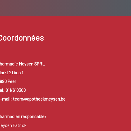
Coordonnées
harmacie Meysen SPRL
arkt 21 bus 1
990 Peer
el: 011/610300
-mail: team@apotheekmeysen.be
harmacien responsable:
eysen Patrick