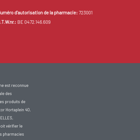
uméro d'autorisation de la pharmacie:
723001
.T.W.nr.:
BE 0472.146.609
gne est reconnue
ale des
es produits de
tor Hortaplein 40,
XELLES,
doit vérifier le
des pharmacies