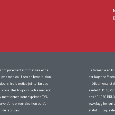
N
B
sont purement informatives et ne
La farmacie en li
avis médical. Lors de l’emploi d’un
par l'Agence fédér
urs lire la notice jointe. En cas
médicaments et d
s, consultez toujours votre médecin
santé (AFMPS) Vic
ix mentionnés sont exprimés TVA
box 40 1060 BRU
rve d’une erreur d’édition ou d’un
www.fagg.be
, qui 
 du fabricant.
statut juridique 