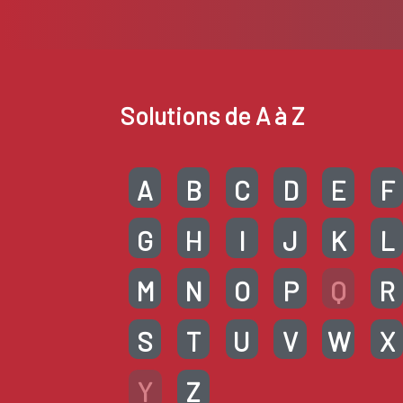
Solutions de A à Z
A
B
C
D
E
F
G
H
I
J
K
L
M
N
O
P
Q
R
S
T
U
V
W
X
Y
Z