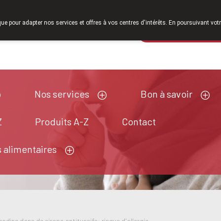
que pour adapter nos services et offres à vos centres d'intérêts. En poursuivant votr
Pharmacie de ga
Aujourd'hui
ouvert jusqu'à 12h30
Nos services
Bon à savoir
Z
Produits A-Z
Contact
 alimentaires
odine dans de sirops antitussifs: risque d'allergie