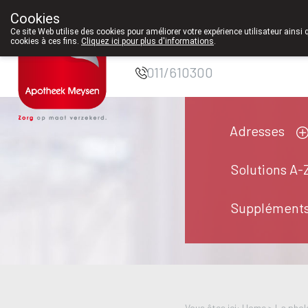
serons à nouveau ouverts le samedi de 8h30 à 12h30.
Cookies
Pharmacie Meysen
Ce site Web utilise des cookies pour améliorer votre expérience utilisateur ainsi 
cookies à ces fins.
Cliquez ici pour plus d'informations
.
SPRL
011/610300
Adresses
Solutions A-
Suppléments
Vous êtes ici: Home >
La pholc