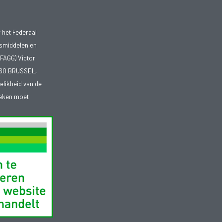
 het Federaal
smiddelen en
FAGG) Victor
1060 BRUSSEL,
telikheid van de
heken moet