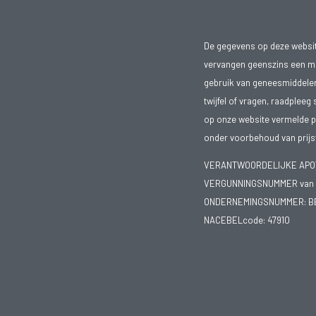
De gegevens op deze website
vervangen geenszins een med
gebruik van geneesmiddelen s
twijfel of vragen, raadpleeg 
op onze website vermelde pr
onder voorbehoud van prijsw
VERANTWOORDELIJKE APOTH
VERGUNNINGSNUMMER van d
ONDERNEMINGSNUMMER:
B
NACEBELcode: 47910