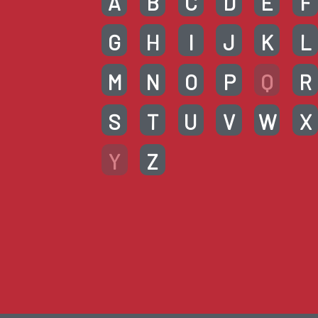
A
B
C
D
E
F
G
H
I
J
K
L
M
N
O
P
Q
R
S
T
U
V
W
X
Y
Z