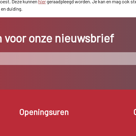
hoest. Deze kunnen
hier
geraadpleegd worden. Je kan en mag ook s
 en duiding.
in voor onze nieuwsbrief
Openingsuren