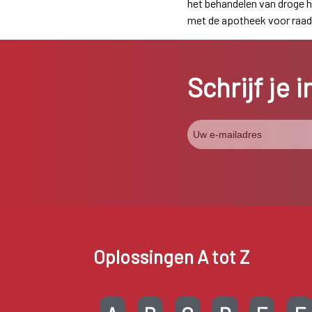
het behandelen van droge 
met de apotheek voor raad
Schrijf je 
Oplossingen A tot Z