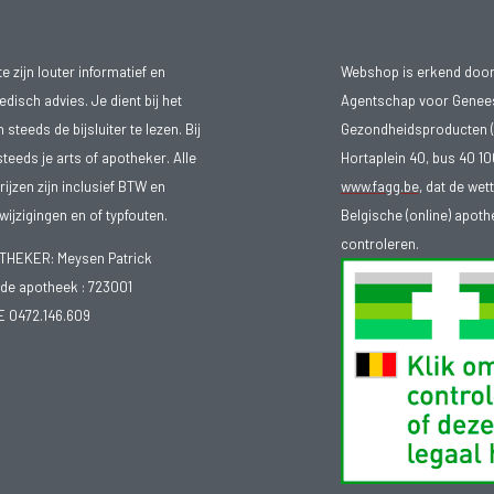
 zijn louter informatief en
Webshop is erkend door
isch advies. Je dient bij het
Agentschap voor Genee
teeds de bijsluiter te lezen. Bij
Gezondheidsproducten (
steeds je arts of apotheker. Alle
Hortaplein 40, bus 40 
ijzen zijn inclusief BTW en
www.fagg.be
, dat de wet
ijzigingen en of typfouten.
Belgische (online) apot
controleren.
EKER: Meysen Patrick
e apotheek :
723001
E 0472.146.609