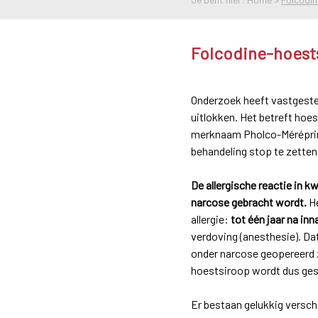
Folcodine-hoests
Onderzoek heeft vastgestel
uitlokken. Het betreft hoes
merknaam Pholco-Méréprine
behandeling stop te zetten
De allergische reactie in 
narcose gebracht wordt.
He
allergie:
tot één jaar na in
verdoving (anesthesie). Da
onder narcose geopereerd 
hoestsiroop wordt dus ges
Er bestaan gelukkig versch