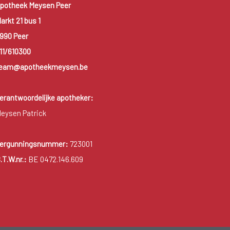
potheek Meysen Peer
arkt 21 bus 1
990 Peer
11/610300
eam@apotheekmeysen.be
erantwoordelijke apotheker:
eysen Patrick
ergunningsnummer:
723001
.T.W.nr.:
BE 0472.146.609