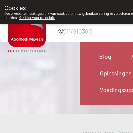
Cookies
Apotheek Meysen
Deze website maakt gebruik van cookies om uw gebruikservaring te verbeteren en
cookies.
Klik hier voor meer info
.
Peer
011/610300
Blog
Oplossingen
Voedingssu
Je bent hier: Home >
Folcodin