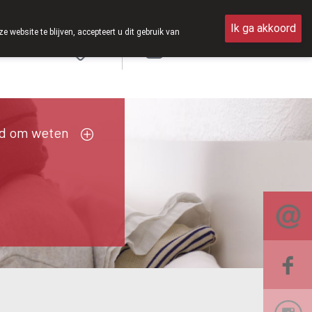
p zaterdag open van 8u30 tot 12u30.
Ik ga akkoord
ebsite te blijven, accepteert u dit gebruik van
Aanmelden
FR
d om weten