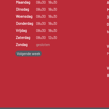
Maandag
08u30
18u30
A
Dinsdag
08u30
18u30
M
Woensdag
08u30
18u30
3
Donderdag
08u30
18u30
0
Vrijdag
08u30
18u30
t
Zaterdag
08u30
12u30
Zondag
gesloten
V
Volgende week
M
V
B