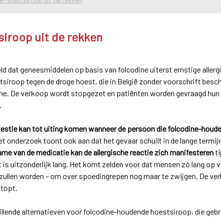
iroop uit de rekken
d dat geneesmiddelen op basis van folcodine uiterst ernstige aller
tsiroop tegen de droge hoest, die in België zonder voorschrift besch
. De verkoop wordt stopgezet en patiënten worden gevraagd hun 
.
kwestie kan tot uiting komen wanneer de persoon die folcodine-hou
t onderzoek toont ook aan dat het gevaar schuilt in de lange termij
name van de medicatie kan de allergische reactie zich manifesteren
ti
t is uitzonderlijk lang. Het komt zelden voor dat mensen zó lang op
zullen worden – om over spoedingrepen nog maar te zwijgen. De ve
topt.
illende alternatieven voor folcodine-houdende hoestsiroop, die geb