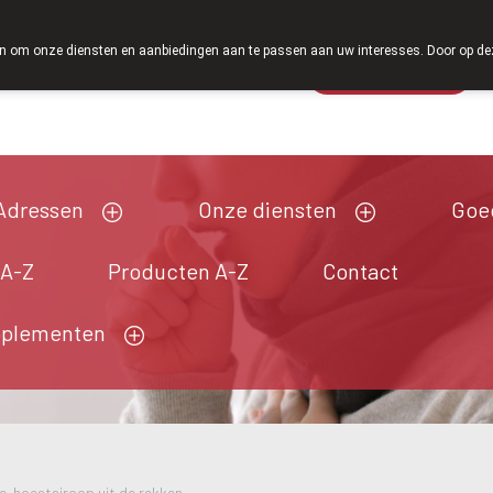
Vanaf februari 2026 zijn we voortaan ook weer o
 om onze diensten en aanbiedingen aan te passen aan uw interesses. Door op deze w
Wachtdienst
Vandaag
Nu
gesloten
Adressen
Onze diensten
Goe
 A-Z
Producten A-Z
Contact
pplementen
e-hoestsiroop uit de rekken