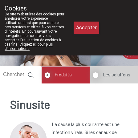
À partir de février 2026, nous serons
Cookies
Pharmacie Meysen SPRL
Ce site Web utilise des cookies pour
011/610300
améliorer votre expérience
utilisateur ainsi que pour adapter
Accepter
nos services et offres à vos centres
d'intérêts. En poursuivant votre
navigation sur ce site, vous
acceptez l'utilisation de cookies à
ces fins.
Cliquez ici pour plus
Aujourd'hui
A présent
fermé
d'informations
.
Produits
Les solutions
Sinusite
La cause la plus courante est une
infection virale. Si les canaux de