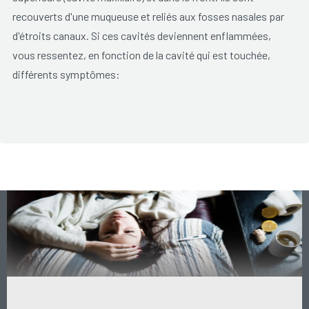
recouverts d'une muqueuse et reliés aux fosses nasales par
d'étroits canaux. Si ces cavités deviennent enflammées,
vous ressentez, en fonction de la cavité qui est touchée,
différents symptômes:
Mal de tête.
Douleur et sensibilité dans le visage qui s'aggravent
quand vous vous penchez.
Mal aux dents (les sinus derrières les dents sont
atteints).
Des sécrétions nasales jaunes ou vertes.
Un nez bouché.
La cause la plus courante d'une sinusite est une infection