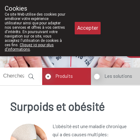
À partir de février 2026, nous serons
Cookies
Pharmacie Meysen SPRL
Ce site Web utilise des cookies pour
011/610300
améliorer votre expérience
utilisateur ainsi que pour adapter
Accepter
nos services et offres à vos centres
d'intérêts. En poursuivant votre
navigation sur ce site, vous
acceptez l'utilisation de cookies à
ces fins.
Cliquez ici pour plus
d'informations
.
Aujourd'hui
ouvert jusqu'à 18h30
Produits
Les solutions
Surpoids et obésité
L'obésité est une maladie chronique
qui a des causes multiples: