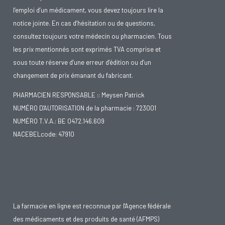
l’emploi d’un médicament, vous devez toujours lire la
IMC compris entre 51 et 60 - Hyper obésité
notice jointe. En cas d’hésitation ou de questions,
consultez toujours votre médecin ou pharmacien. Tous
IMC supérieur à 60 kg/m² - 'Hyper hyper' obésité
les prix mentionnés sont exprimés TVA comprise et
sous toute réserve d’une erreur d’édition ou d’un
changement de prix émanant du fabricant.
L'IMC ne distingue pas muscles et graisses. Les athlètes
peuvent avoir un IMC élevé sans excès de masse grasse. Il
PHARMACIEN RESPONSABLE :: Meysen Patrick
est évident que le tissu musculaire est plus sain que la
NUMÉRO D'AUTORISATION de la pharmacie : 723001
NUMÉRO T.V.A.: BE 0472.146.609
masse grasse.
NACEBELcode: 47910
Graisse
L'accumulation de graisse se répartit différemment chez les
hommes et les femmes. Elle est à la source de
complications spécifiques.
La farmacie en ligne est reconnue par l'Agence fédérale
des médicaments et des produits de santé (AFMPS)