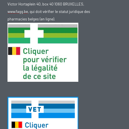
Victor Hortaplein 40, box 40 1060 BRUXELLES,
www.fagg.be
, qui doit vérifier le statut juridique des
Chez les
hommes
l'accumulation de cellules graisseuses
pharmacies belges (en ligne).
(adipocytes) se situe principalement près de l'abdomen.
Dans ce cas on parle d'obésité androïde.
Chez les
femmes
les cellules adipeuses se nichent plutôt
dans les hanches et les cuisses. C'est l'obésité gynoïde.
L’accumulation excessive de graisse dans la région
abdominale augmente le risque de maladie cardiaque ou de
diabète.
Cette accumulation de graisse peut se mesurer par la
circonférence de la taille. Pour bien mesurer la circonférence
de la taille, on place le mètre ruban sur la circonférence du
corps entre la dernière côte et le haut de l'os de la hanche. Il
est important de mesurer après expiration par la bouche. Le