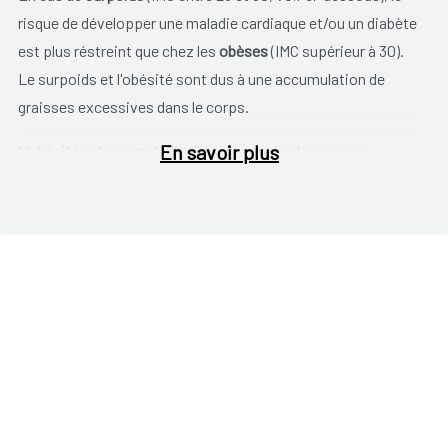
risque de développer une maladie cardiaque et/ou un diabète
est plus réstreint que chez les
obèses
(IMC supérieur à 30).
Le surpoids et l'obésité sont dus à une accumulation de
graisses excessives dans le corps.
En savoir plus
L'obésité est une maladie chronique qui a des causes
multiples: psychologiques, économiques, métaboliques.
Des facteurs environnementaux peuvent également
intervenir. Il s’agit le plus souvent d’une combinaison de
plusieurs de ces éléments. L'obésité est nuisible au corps
parce que le métabolisme normal et le fonctionnement de
nombreux organes est perturbé.
Le nombre de personnes obèses a fortement augmenté
durant les 20 dernières années. L’OMS parle même
d'épidémie. Bien que l'obésité soit en partie génétiquement
déterminée, cette flambée récente peut également