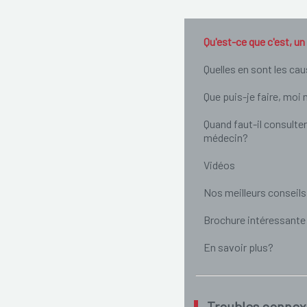
Qu'est-ce que c'est, u
Quelles en sont les ca
Que puis-je faire, mo
Quand faut-il consulter
médecin?
Vidéos
Nos meilleurs conseils
Brochure intéressante
En savoir plus?
Troubles connex