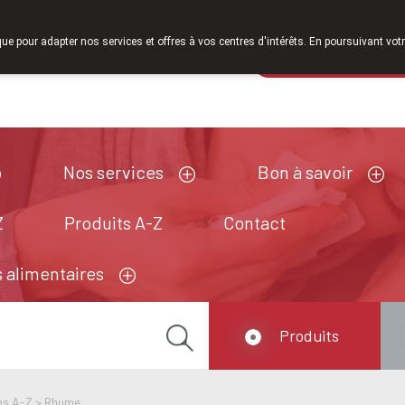
À partir de février 2026, nous serons à nouveau ouverts le s
que pour adapter nos services et offres à vos centres d'intérêts. En poursuivant votr
Pharmacie de ga
Aujourd'hui
fermé
Nos services
Bon à savoir
Z
Produits A-Z
Contact
 alimentaires
Produits
ns A-Z
>
Rhume