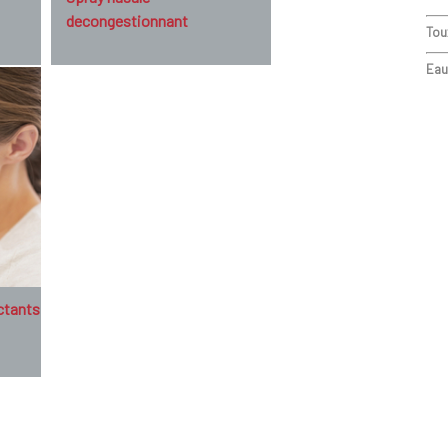
decongestionnant
Tou
Eau
ctants