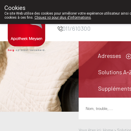
Cookies
Pharmacie Meysen
Ce site Web utilise des cookies pour améliorer votre expérience utilisateur ainsi 
SPRL
cookies à ces fins.
Cliquez ici pour plus d'informations
.
011/610300
Adresses
Solutions A-
Suppléments
Vous êtes ici: Home >
Solutio