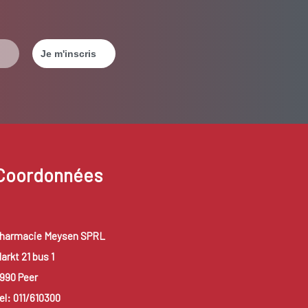
Coordonnées
harmacie Meysen SPRL
arkt 21 bus 1
990 Peer
el: 011/610300