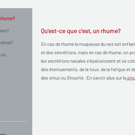
n rhume?
Qu'est-ce que c'est, un rhume?
uses?
i même?
En cas de rhume la muqueuse du nez est enflam
et des sécrétions, mais en cas de rhume, on pr
 un
les sécrétions nasales s'épaississent et se co
des éternuements, de la toux, de la fatigue et
des sinus ou Sinusite . En savoir plus sur la
sinu
es