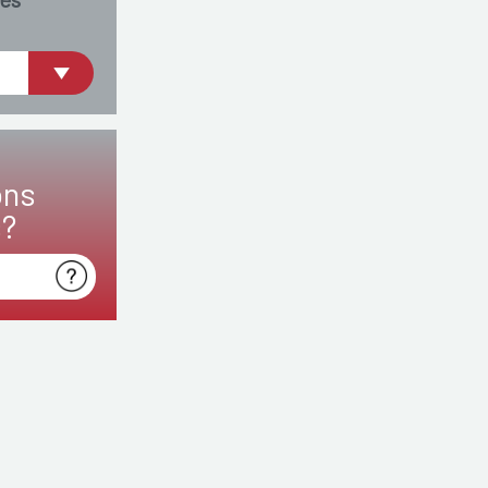
ons
s?