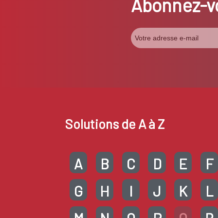
Abonnez-vo
Solutions de A à Z
A
B
C
D
E
F
G
H
I
J
K
L