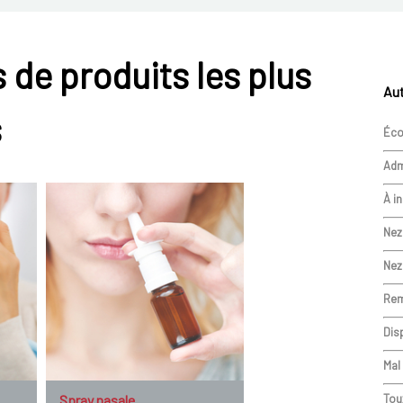
 de produits les plus
Aut
s
Éco
Adm
À in
Nez
Nez
Rem
Dis
Mal
Spray nasale
Tou