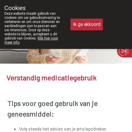
Vanaf februari 2026 zijn we voorta
Cookies
Apotheek Meysen Peer
Deze website maakt gebruik van
011/610300
cookies om uw gebruikservaring te
verbeteren en om onze diensten en
Ik ga akkoord
aanbiedingen aan te passen aan
uw interesses. Door op deze
website te blijven, accepteert u dit
gebruik van cookies.
Klik hier voor
meer info
.
Vandaag
open tot 18u30
Verstandig medicatiegebruik
Tips voor goed gebruik van je
geneesmiddel:
Volg steeds het advies van je arts/apotheker.