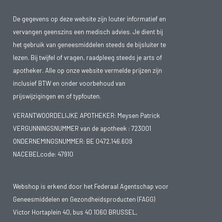
De gegevens op deze website zijn louter informatief en
vervangen geenszins een medisch advies. Je dient bij
het gebruik van geneesmiddelen steeds de bijsluiter te
lezen. Bij twijfel of vragen, raadpleeg steeds je arts of
apotheker. Alle op onze website vermelde prijzen zijn
inclusief BTW en onder voorbehoud van
prijswijzigingen en of typfouten.
VERANTWOORDELIJKE APOTHEKER: Meysen Patrick
VERGUNNINGSNUMMER van de apotheek :
723001
ONDERNEMINGSNUMMER:
BE 0472.146.609
NACEBELcode: 47910
Webshop is erkend door het Federaal Agentschap voor
Geneesmiddelen en Gezondheidsproducten (FAGG)
Victor Hortaplein 40, bus 40 1060 BRUSSEL,