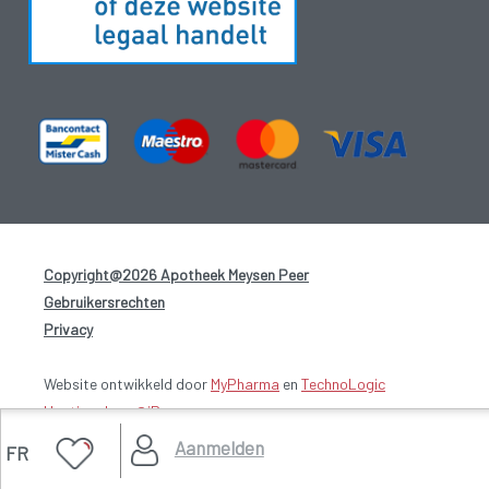
Copyright@2026 Apotheek Meysen Peer
-
Gebruikersrechten
-
Privacy
-
Website ontwikkeld door
MyPharma
en
TechnoLogic
Hosting door @iPower
Aanmelden
FR