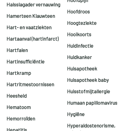
Halsslagader vernauwing
Hoofdroos
Hamerteen Klauwteen
Hoogteziekte
Hart- en vaatziekten
Hooikoorts
Hartaanval (hartinfarct)
Huidinfectie
Hartfalen
Huidkanker
Hartinsufficiëntie
Huisapotheek
Hartkramp
Huisapotheek baby
Hartritmestoornissen
Huisstofmijtallergie
Heesheid
Humaan papillomavirus
Hematoom
Hygiëne
Hemorroïden
Hyperaldostenorisme,
Hepatitis