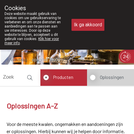
Vanaf februari 2026 zijn we voortaa
Cookies
Apotheek Meysen Peer
Deze website maakt gebruik van
011/610300
cookies om uw gebruikservaring te
verbeteren en om onze diensten en
Ik ga akkoord
aanbiedingen aan te passen aan
uw interesses. Door op deze
website te blijven, accepteert u dit
gebruik van cookies.
Klik hier voor
meer info
.
Vandaag
open tot 18u30
Producten
Oplossingen
Oplossingen A-Z
Voor de meeste kwalen, ongemakken en aandoeningen zijn
er oplossingen. Hierbij kunnen wij je helpen door informatie,