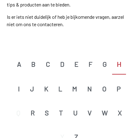
tips & producten aan te bieden.
Is er iets niet duidelijk of heb je bijkomende vragen, aarzel
niet om ons te contacteren.
A
B
C
D
E
F
G
H
I
J
K
L
M
N
O
P
Q
R
S
T
U
V
W
X
Y
Z