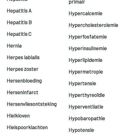
primair
Hepatitis A
Hypercalcemie
Hepatitis B
Hypercholesterolemie
Hepatitis C
Hyperfosfatemie
Hernia
Hyperinsulinemie
Herpes labialis
Hyperlipidemie
Herpes zoster
Hypermetropie
Hersenbloeding
Hypertensie
Herseninfarct
Hyperthyreoïdie
Hersenvliesontsteking
Hyperventilatie
Hielkloven
Hypobaropathie
Hielspoorklachten
Hypotensie