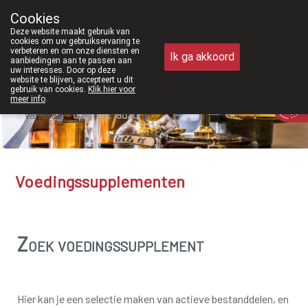
Vanaf februari 2026 zijn we voort
Cookies
Apotheek Meysen Peer
Deze website maakt gebruik van
011/610300
cookies om uw gebruikservaring te
verbeteren en om onze diensten en
Ik ga akkoord
aanbiedingen aan te passen aan
uw interesses. Door op deze
website te blijven, accepteert u dit
gebruik van cookies.
Klik hier voor
meer info
.
Vandaag
open tot 18u30
Voedingssupplementen
Zoek voedingssupplement
Hier kan je een selectie maken van actieve bestanddelen, en