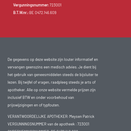
Vergunningsnummer:
723001
B.T.W.nr.:
BE 0472.146.609
De gegevens op deze website zijn louter informatief en
vervangen geenszins een medisch advies. Je dient bij
het gebruik van geneesmiddelen steeds de bijsluiter te
lezen. Bij twijfel of vragen, raadpleeg steeds je arts of
apotheker. Alle op onze website vermelde prijzen zijn
inclusief BTW en onder voorbehoud van
prijswijzigingen en of typfouten.
VERANTWOORDELIJKE APOTHEKER: Meysen Patrick
VERGUNNINGSNUMMER van de apotheek :
723001