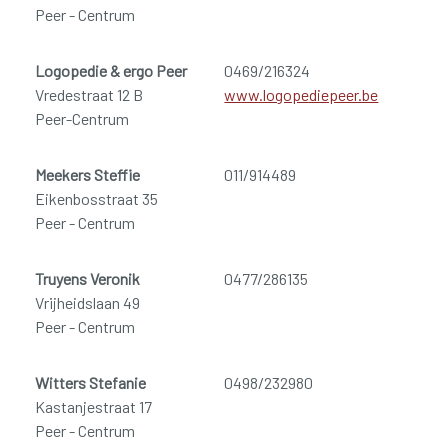
Peer - Centrum
Logopedie & ergo Peer
0469/216324
Vredestraat 12 B
www.logopediepeer.be
Peer-Centrum
Meekers Steffie
011/914489
Eikenbosstraat 35
Peer - Centrum
Truyens Veronik
0477/286135
Vrijheidslaan 49
Peer - Centrum
Witters Stefanie
0498/232980
Kastanjestraat 17
Peer - Centrum