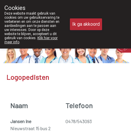
Vanaf februari 2026 zijn we voort
Cookies
Apotheek Meysen Peer
Deze website maakt gebruik van
011/610300
cookies om uw gebruikservaring te
verbeteren en om onze diensten en
Ik ga akkoord
aanbiedingen aan te passen aan
uw interesses. Door op deze
website te blijven, accepteert u dit
gebruik van cookies.
Klik hier voor
Vandaag
Nu
gesloten
meer info
.
Logopedisten
Naam
Telefoon
Jansen Ine
0478/543093
Nieuwstraat 15 bus 2