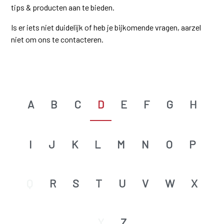
tips & producten aan te bieden.
Is er iets niet duidelijk of heb je bijkomende vragen, aarzel
niet om ons te contacteren.
A
B
C
D
E
F
G
H
I
J
K
L
M
N
O
P
Q
R
S
T
U
V
W
X
Y
Z