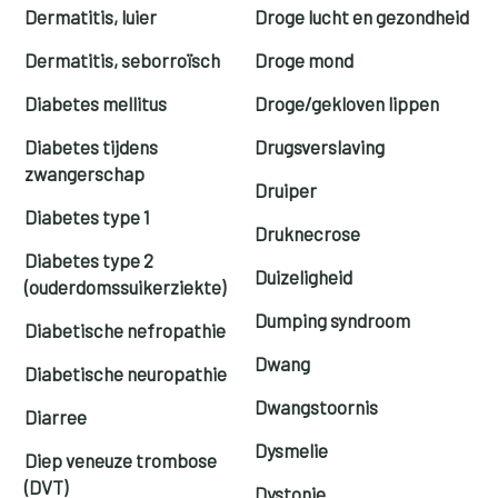
Dermatitis, luier
Droge lucht en gezondheid
Dermatitis, seborroïsch
Droge mond
Diabetes mellitus
Droge/gekloven lippen
Diabetes tijdens
Drugsverslaving
zwangerschap
Druiper
Diabetes type 1
Druknecrose
Diabetes type 2
Duizeligheid
(ouderdomssuikerziekte)
Dumping syndroom
Diabetische nefropathie
Dwang
Diabetische neuropathie
Dwangstoornis
Diarree
Dysmelie
Diep veneuze trombose
(DVT)
Dystonie