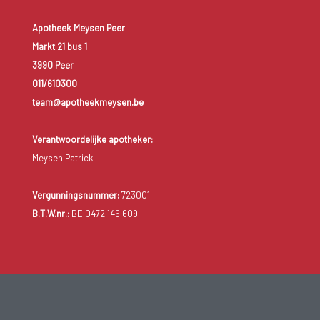
Apotheek Meysen Peer
Markt 21 bus 1
3990 Peer
011/610300
team@apotheekmeysen.be
Verantwoordelijke apotheker:
Meysen Patrick
Vergunningsnummer:
723001
B.T.W.nr.:
BE 0472.146.609