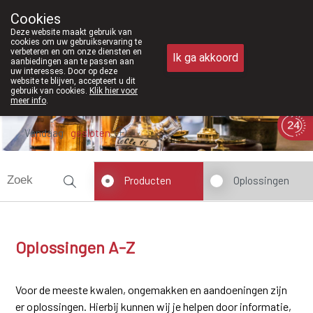
Vanaf februari 2026 zijn we voorta
Cookies
Apotheek Meysen Peer
Deze website maakt gebruik van
011/610300
cookies om uw gebruikservaring te
verbeteren en om onze diensten en
Ik ga akkoord
aanbiedingen aan te passen aan
uw interesses. Door op deze
website te blijven, accepteert u dit
gebruik van cookies.
Klik hier voor
meer info
.
Vandaag
gesloten
Producten
Oplossingen
Oplossingen A-Z
Voor de meeste kwalen, ongemakken en aandoeningen zijn
er oplossingen. Hierbij kunnen wij je helpen door informatie,