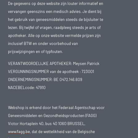
De gegevens op deze website zijn louter informatief en
vervangen geenszins een medisch advies. Je dient bij
het gebruik van geneesmiddelen steeds de bijsluiter te
lezen. Bij twijfel of vragen, raadpleeg steeds je arts of
apotheker. Alle op onze website vermelde prijzen zijn
inclusief BTW en onder voorbehoud van
prijswijzigingen en of typfouten.
VERANTWOORDELIJKE APOTHEKER: Meysen Patrick
VERGUNNINGSNUMMER van de apotheek :
723001
ONDERNEMINGSNUMMER:
BE 0472.146.609
NACEBELcode: 47910
Webshop is erkend door het Federaal Agentschap voor
Geneesmiddelen en Gezondheidsproducten (FAGG)
Victor Hortaplein 40, bus 40 1060 BRUSSEL,
www.fagg.be
, dat de wettelikheid van de Belgische