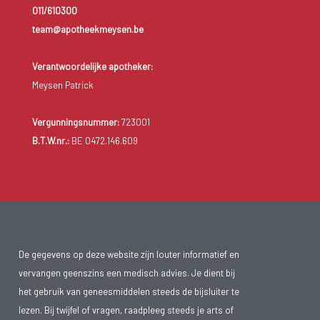
011/610300
team@apotheekmeysen.be
Verantwoordelijke apotheker:
Meysen Patrick
Vergunningsnummer:
723001
B.T.W.nr.:
BE 0472.146.609
De gegevens op deze website zijn louter informatief en
vervangen geenszins een medisch advies. Je dient bij
het gebruik van geneesmiddelen steeds de bijsluiter te
lezen. Bij twijfel of vragen, raadpleeg steeds je arts of