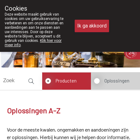
Vanaf februari 2026 zijn we voorta
Cookies
Apotheek Meysen Peer
Deze website maakt gebruik van
011/610300
cookies om uw gebruikservaring te
verbeteren en om onze diensten en
Ik ga akkoord
aanbiedingen aan te passen aan
uw interesses. Door op deze
website te blijven, accepteert u dit
gebruik van cookies.
Klik hier voor
meer info
.
Vandaag
open tot 18u30
Producten
Oplossingen
Oplossingen A-Z
Voor de meeste kwalen, ongemakken en aandoeningen zijn
er oplossingen. Hierbij kunnen wij je helpen door informatie,