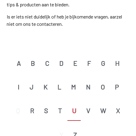
tips & producten aan te bieden.
Is er iets niet duidelijk of heb je bijkomende vragen, aarzel
niet om ons te contacteren.
A
B
C
D
E
F
G
H
I
J
K
L
M
N
O
P
Q
R
S
T
U
V
W
X
Y
Z