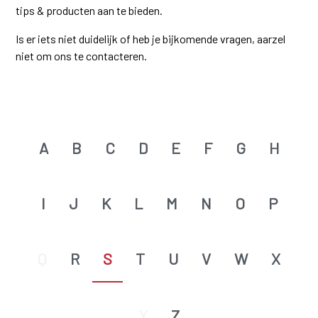
tips & producten aan te bieden.
Is er iets niet duidelijk of heb je bijkomende vragen, aarzel
niet om ons te contacteren.
A
B
C
D
E
F
G
H
I
J
K
L
M
N
O
P
Q
R
S
T
U
V
W
X
Y
Z