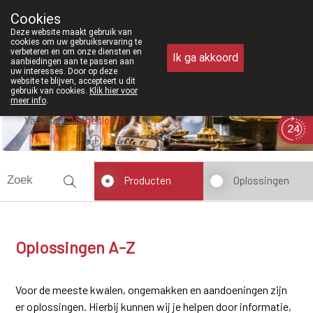
Vanaf februari 2026 zijn we voortaan
Cookies
Apotheek Meysen Peer
Deze website maakt gebruik van
011/610300
cookies om uw gebruikservaring te
verbeteren en om onze diensten en
Ik ga akkoord
aanbiedingen aan te passen aan
uw interesses. Door op deze
website te blijven, accepteert u dit
gebruik van cookies.
Klik hier voor
meer info
.
Vandaag
Nu
gesloten
Producten
Oplossingen
Oplossingen A-Z
Voor de meeste kwalen, ongemakken en aandoeningen zijn
er oplossingen. Hierbij kunnen wij je helpen door informatie,