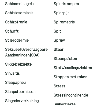
Schimmelnagels
Spierkrampen
Schistosomiasis
Spierpijn
Schizofrenie
Spirometrie
Schurft
Spit
Sclerodermie
Spruw
Seksueel Overdraagbare
Staar
Aandoeningen (SOA)
Steenpuisten
Sikkelcelziekte
Stofwisselingsziekten
Sinusitis
Stoppen met roken
Slaapapneu
Stress
Slaapstoornissen
Stressincontinentie
Slagaderverkalking
Suikerziekte