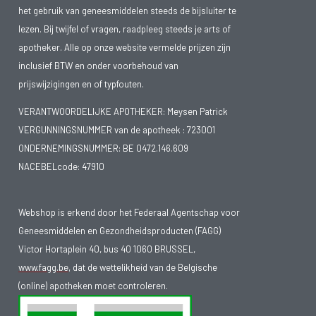
het gebruik van geneesmiddelen steeds de bijsluiter te
lezen. Bij twijfel of vragen, raadpleeg steeds je arts of
apotheker. Alle op onze website vermelde prijzen zijn
inclusief BTW en onder voorbehoud van
prijswijzigingen en of typfouten.
VERANTWOORDELIJKE APOTHEKER: Meysen Patrick
VERGUNNINGSNUMMER van de apotheek :
723001
ONDERNEMINGSNUMMER:
BE 0472.146.609
NACEBELcode: 47910
Webshop is erkend door het Federaal Agentschap voor
Geneesmiddelen en Gezondheidsproducten (FAGG)
Victor Hortaplein 40, bus 40 1060 BRUSSEL,
www.fagg.be
, dat de wettelikheid van de Belgische
(online) apotheken moet controleren.