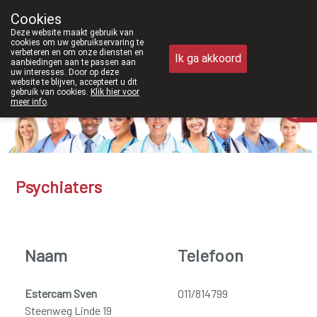
Vanaf februari 2026 zijn we voor
Cookies
Apotheek Meysen Peer
Deze website maakt gebruik van
011/610300
cookies om uw gebruikservaring te
verbeteren en om onze diensten en
Ik ga akkoord
aanbiedingen aan te passen aan
uw interesses. Door op deze
website te blijven, accepteert u dit
gebruik van cookies.
Klik hier voor
Vandaag
Nu
gesloten
meer info
.
Psychiaters
Naam
Telefoon
Estercam Sven
011/814799
Steenweg Linde 19