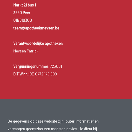
Markt 21 bus 1
3990 Peer
011/610300
team@apotheekmeysen.be
Verantwoordelijke apotheker:
Meysen Patrick
Vergunningsnummer:
723001
B.T.W.nr.:
BE 0472.146.609
De gegevens op deze website zijn louter informatief en
vervangen geenszins een medisch advies. Je dient bij