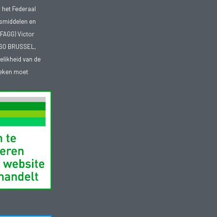
 het Federaal
smiddelen en
FAGG) Victor
1060 BRUSSEL,
telikheid van de
heken moet