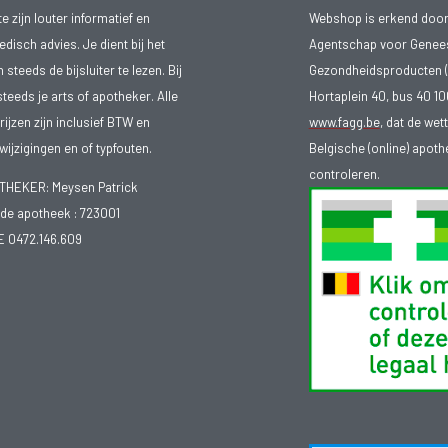
 zijn louter informatief en
Webshop is erkend door
isch advies. Je dient bij het
Agentschap voor Genee
teeds de bijsluiter te lezen. Bij
Gezondheidsproducten (
steeds je arts of apotheker. Alle
Hortaplein 40, bus 40 
ijzen zijn inclusief BTW en
www.fagg.be
, dat de wet
ijzigingen en of typfouten.
Belgische (online) apot
controleren.
EKER: Meysen Patrick
e apotheek :
723001
E 0472.146.609