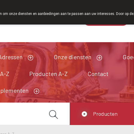
Vanaf februari 2026 zijn we voortaan ook weer 
 om onze diensten en aanbiedingen aan te passen aan uw interesses. Door op deze w
Wachtdienst
Vandaag
Nu
gesloten
Adressen
Onze diensten
Goe
 A-Z
Producten A-Z
Contact
pplementen
Producten
ngen A-Z