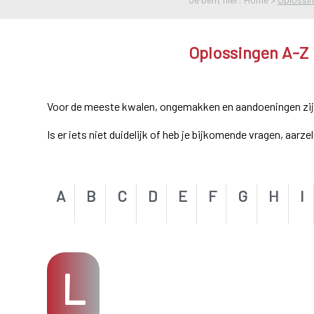
Oplossingen A-Z
Voor de meeste kwalen, ongemakken en aandoeningen zijn e
Is er iets niet duidelijk of heb je bijkomende vragen, aarz
A
B
C
D
E
F
G
H
I
L