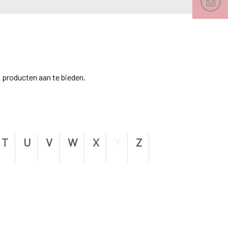
 producten aan te bieden.
T
U
V
W
X
Y
Z