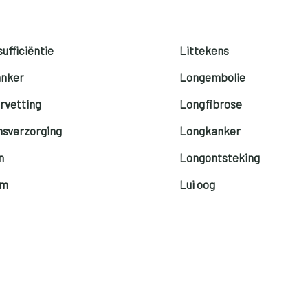
ufficiëntie
Littekens
anker
Longembolie
rvetting
Longfibrose
sverzorging
Longkanker
n
Longontsteking
rm
Lui oog