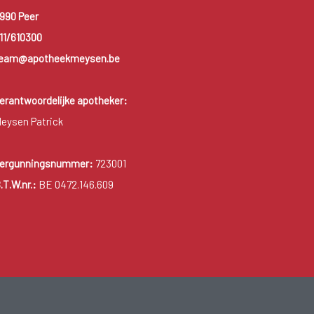
990 Peer
11/610300
eam@apotheekmeysen.be
erantwoordelijke apotheker:
eysen Patrick
ergunningsnummer:
723001
.T.W.nr.:
BE 0472.146.609