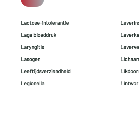
Lactose-intolerantie
Leverins
Lage bloeddruk
Leverk
Laryngitis
Leverve
Lasogen
Lichaam
Leeftijdsverziendheid
Likdoor
Legionella
Lintwo