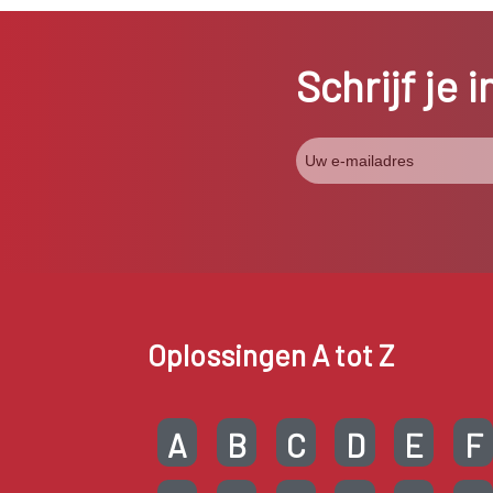
Schrijf je 
Oplossingen A tot Z
A
B
C
D
E
F