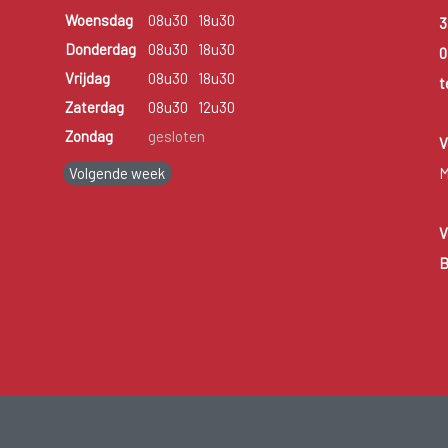
Woensdag
08u30
18u30
3
Donderdag
08u30
18u30
0
Vrijdag
08u30
18u30
t
Zaterdag
08u30
12u30
Zondag
gesloten
V
Volgende week
M
V
B