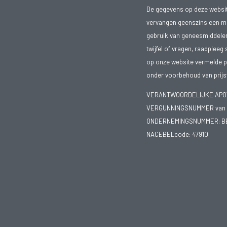
De gegevens op deze website
vervangen geenszins een med
gebruik van geneesmiddelen s
twijfel of vragen, raadpleeg 
op onze website vermelde pr
onder voorbehoud van prijsw
VERANTWOORDELIJKE APOTH
VERGUNNINGSNUMMER van d
ONDERNEMINGSNUMMER:
B
NACEBELcode: 47910