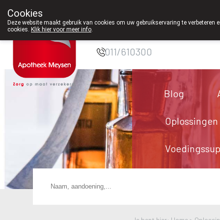
Cookies
Apotheek Meysen
Deze website maakt gebruik van cookies om uw gebruikservaring te verbeteren en
cookies.
Klik hier voor meer info
.
Peer
011/610300
Blog
Oplossingen
Voedingssu
Je bent hier: Home >
Oplossi