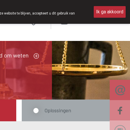
op zaterdag open van 8u30 tot 12u30.
Ik ga akkoord
ebsite te blijven, accepteert u dit gebruik van
Aanmelden
FR
d om weten
Oplossingen