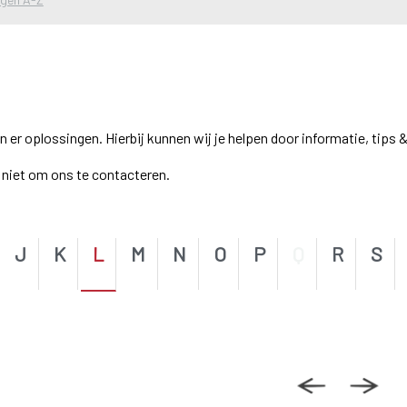
r oplossingen. Hierbij kunnen wij je helpen door informatie, tips &
el niet om ons te contacteren.
J
K
L
M
N
O
P
Q
R
S