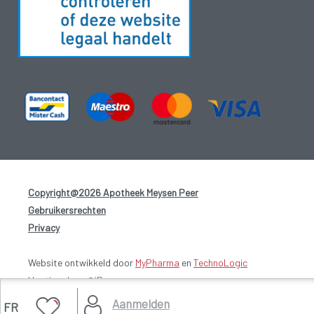
Copyright@2026 Apotheek Meysen Peer
-
Gebruikersrechten
-
Privacy
-
Website ontwikkeld door
MyPharma
en
TechnoLogic
Hosting door @iPower
Aanmelden
FR