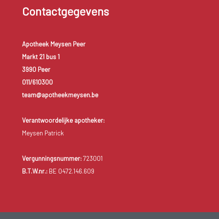
Contactgegevens
Apotheek Meysen Peer
Markt 21 bus 1
3990 Peer
011/610300
team@apotheekmeysen.be
Verantwoordelijke apotheker:
Meysen Patrick
Vergunningsnummer:
723001
B.T.W.nr.:
BE 0472.146.609