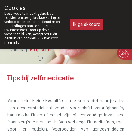
Vanaf februari 2026 zijn we voortaa
Cookies
Apotheek Meysen Peer
Deze website maakt gebruik van
011/610300
cookies om uw gebruikservaring te
verbeteren en om onze diensten en
Ik ga akkoord
aanbiedingen aan te passen aan
uw interesses. Door op deze
website te blijven, accepteert u dit
gebruik van cookies.
Klik hier voor
meer info
.
Vandaag
Nu
gesloten
Tips bij zelfmedicatie
Voor allerlei kleine kwaaltjes ga je soms niet naar je arts.
Een geneesmiddel dat zonder voorschrift verkrijgbaar is,
kan makkelijk en effectief zijn bij eenvoudige kwaaltjes.
Maar vergis je niet, het blijven wel degelijk medicijnen, met
voor- en nadelen. Voorbeelden van geneesmiddelen